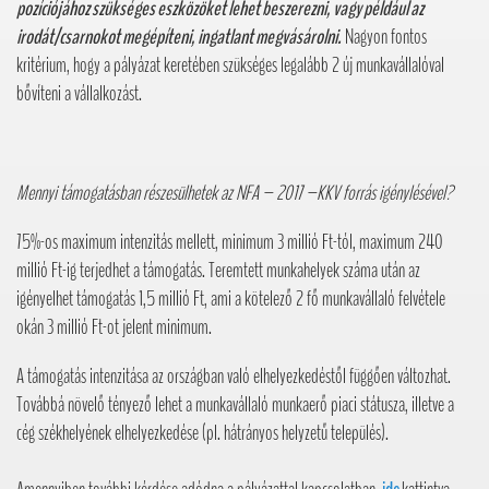
pozíciójához szükséges eszközöket lehet beszerezni, vagy például az
irodát/csarnokot megépíteni, ingatlant megvásárolni.
Nagyon fontos
kritérium, hogy a pályázat keretében szükséges legalább 2 új munkavállalóval
bővíteni a vállalkozást.
Mennyi támogatásban részesülhetek az NFA – 2017 –KKV forrás igénylésével?
75%-os maximum intenzitás mellett, minimum 3 millió Ft-tól, maximum 240
millió Ft-ig terjedhet a támogatás. Teremtett munkahelyek száma után az
igényelhet támogatás 1,5 millió Ft, ami a kötelező 2 fő munkavállaló felvétele
okán 3 millió Ft-ot jelent minimum.
A támogatás intenzitása az országban való elhelyezkedéstől függően változhat.
Továbbá növelő tényező lehet a munkavállaló munkaerő piaci státusza, illetve a
cég székhelyének elhelyezkedése (pl. hátrányos helyzetű település).