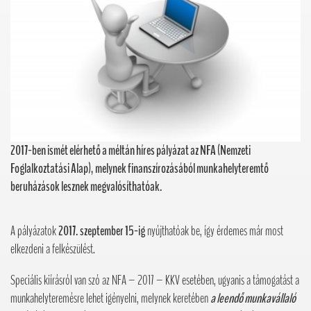
2017-ben ismét elérhető a méltán híres pályázat az NFA (Nemzeti
Foglalkoztatási Alap), melynek finanszírozásából munkahelyteremtő
beruházások lesznek megvalósíthatóak.
A pályázatok
2017. szeptember 15-ig
nyújthatóak be, így érdemes már most
elkezdeni a felkészülést.
Speciális kiírásról van szó az NFA – 2017 – KKV esetében, ugyanis a támogatást a
munkahelyteremésre lehet igényelni, melynek keretében
a leendő munkavállaló