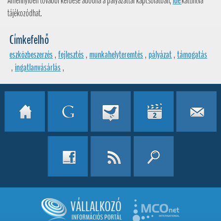
Amennyiben további kérdése adódna a pályázattal kapcsolatban,
ide
kattintva
tájékozódhat.
Címkefelhő
eszközbeszerzés
,
fejlesztés
,
munkahelyteremtés
,
pályázat
,
támogatás
,
ingatlanvásárlás
,