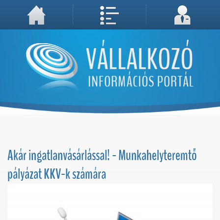
A weboldal használatával Ön elfogadja, hogy Cookie-kat (sütiket) tároljunk számítógépén. A sütik a weboldal megfelelő működéséhez
Megértettem, folytatás...
szükségesek!
Akár ingatlanvásárlással! - Munkahelyteremtő
pályázat KKV-k számára