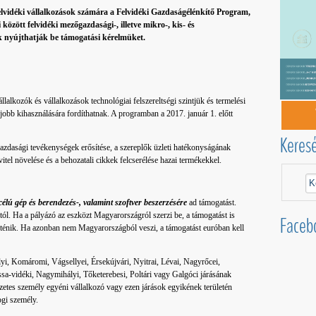
elvidéki vállalkozások számára a Felvidéki Gazdaságélénkítő Program,
között felvidéki mezőgazdasági-, illetve mikro-, kis- és
k nyújthatják be támogatási kérelmüket.
vállalkozók és vállalkozások technológiai felszereltségi szintjük és termelési
 jobb kihasználására fordíthatnak. A programban a 2017. január 1. előtt
Keres
 gazdasági tevékenységek erősítése, a szereplők üzleti hatékonyságának
vitel növelése és a behozatali cikkek felcserélése hazai termékekkel.
 célú gép és berendezés-, valamint szoftver beszerzésére
ad támogatást.
tól. Ha a pályázó az eszközt Magyarországról szerzi be, a támogatást is
Faceb
 történik. Ha azonban nem Magyarországból veszi, a támogatást euróban kell
yi, Komáromi, Vágsellyei, Érsekújvári, Nyitrai, Lévai, Nagyrőcei,
a-vidéki, Nagymihályi, Tőketerebesi, Poltári vagy Galgóci járásának
etes személy egyéni vállalkozó vagy ezen járások egyikének területén
ogi személy.