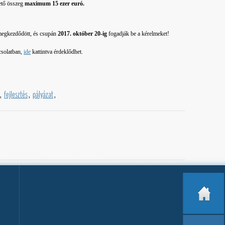
hető összeg
maximum 15 ezer euró.
 megkezdődött, és csupán
2017. október 20-ig
fogadják be a kérelmeket!
csolatban,
ide
kattintva érdeklődhet.
,
fejlesztés
,
pályázat
,