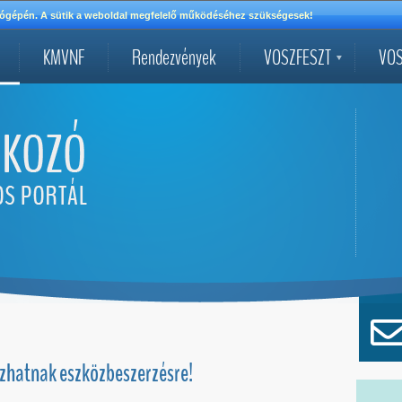
mítógépén. A sütik a weboldal megfelelő működéséhez szükségesek!
KMVNF
Rendezvények
VOSZFESZT
VOS
yázhatnak eszközbeszerzésre!