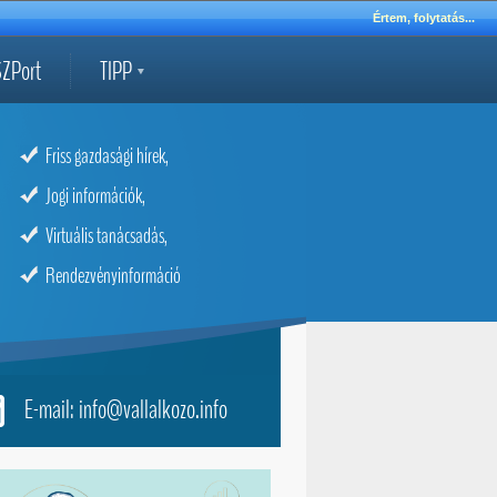
Értem, folytatás...
ZPort
TIPP
Friss gazdasági hírek,
Jogi információk,
Virtuális tanácsadás,
Rendezvényinformáció
E-mail: info@vallalkozo.info