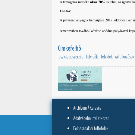
A támogatás mértéke
akár 70% is
lehet, az igényel
Fontos!
A pályázati anyagok benyújtása 2017. október 1-én
Amennyiben további kérdése adódna pályázattal kap
Címkefelhő
eszközbeszerzés
,
felvidék
,
felvidéki vállalkozások
Archívum / Keresés
Adatvédelmi nyilatkozat
Felhasználási feltételek