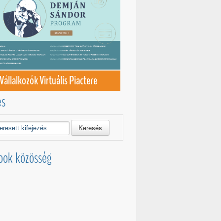
Vállalkozók Virtuális Piactere
és
Keresés
ook közösség