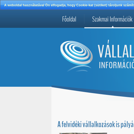
A weboldal használatával Ön elfogadja, hogy Cookie-kat (sütiket) tároljunk szá
Főoldal
Szakmai Információk
A felvidéki vállalkozások is pál