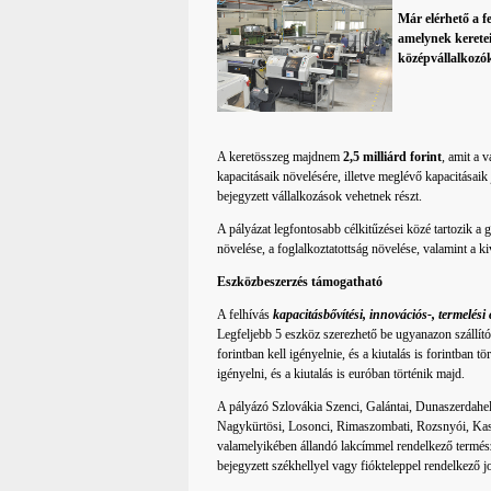
Már elérhető a f
amelynek keretei 
középvállalkozó
A keretösszeg majdnem
2,5 milliárd forint
, amit a 
kapacitásaik növelésére, illetve meglévő kapacitásaik
bejegyzett vállalkozások vehetnek részt.
A pályázat legfontosabb célkitűzései közé tartozik a
növelése, a foglalkoztatottság növelése, valamint a ki
Eszközbeszerzés támogatható
A felhívás
kapacitásbővítési, innovációs-, termelési
Legfeljebb 5 eszköz szerezhető be ugyanazon szállító
forintban kell igényelnie, és a kiutalás is forintban
igényelni, és a kiutalás is euróban történik majd.
A pályázó Szlovákia Szenci, Galántai, Dunaszerdahel
Nagykürtösi, Losonci, Rimaszombati, Rozsnyói, Kass
valamelyikében állandó lakcímmel rendelkező termész
bejegyzett székhellyel vagy fiókteleppel rendelkező j