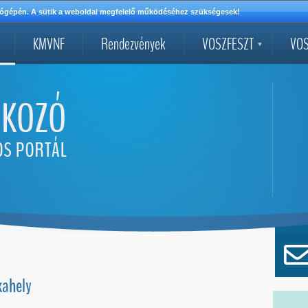
mítógépén. A sütik a weboldal megfelelő működéséhez szükségesek!
KMVNF
Rendezvények
VOSZFESZT
VOS
nkahely