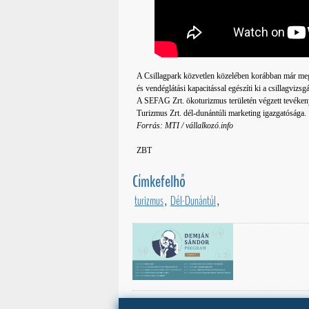
A Csillagpark közvetlen közelében korábban már megé
és vendéglátási kapacitással egészíti ki a csillagvizsgá
A SEFAG Zrt. ökoturizmus területén végzett tevékeny
Turizmus Zrt. dél-dunántúli marketing igazgatósága.
Forrás: MTI / vállalkozó.info
ZBT
Címkefelhő
turizmus
,
Dél-Dunántúl
,