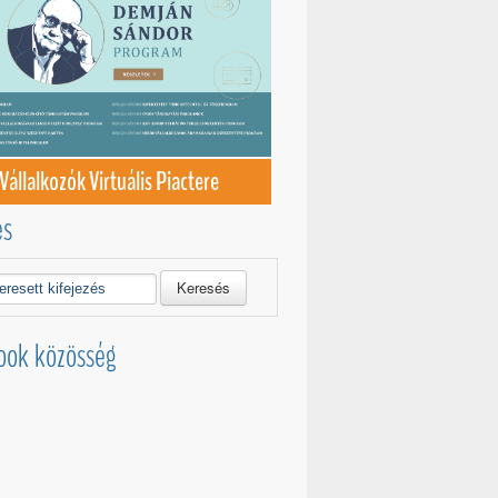
Vállalkozók Virtuális Piactere
és
Keresés
ook közösség