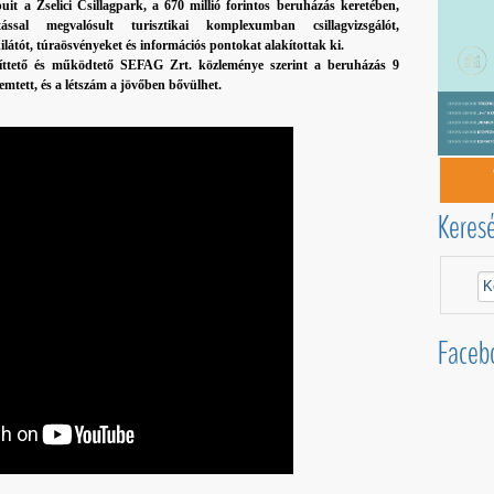
uit a Zselici Csillagpark, a 670 millió forintos beruházás keretében,
ással megvalósult turisztikai komplexumban csillagvizsgálót,
ilátót, túraösvényeket és információs pontokat alakítottak ki.
íttető és működtető SEFAG Zrt. közleménye szerint a beruházás 9
mtett, és a létszám a jövőben bővülhet.
Keres
Faceb