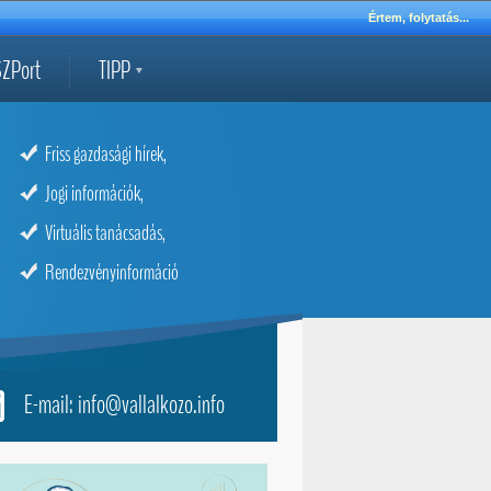
Értem, folytatás...
ZPort
TIPP
Friss gazdasági hírek,
Jogi információk,
Virtuális tanácsadás,
Rendezvényinformáció
E-mail: info@vallalkozo.info