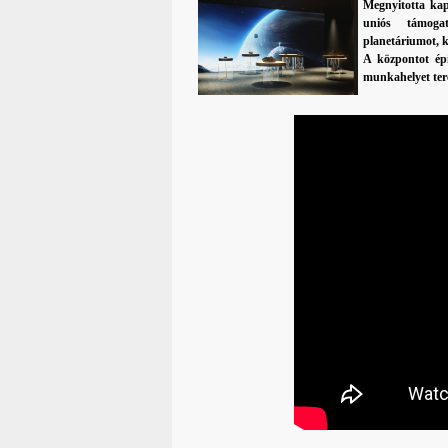
Megnyitotta kap
uniós támogat
planetáriumot, k
A központot ép
munkahelyet tere