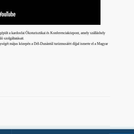
pült a kardosfai Ökoturisztikai és Konferenciaközpont, amely szálláshely
ló szolgáltatásait.
ségét május közepén a Dél-Dunántúl turizmusáért díjjal ismerte el a Magyar