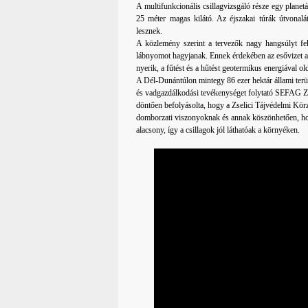
A multifunkcionális csillagvizsgáló része egy planet
25 méter magas kilátó. Az éjszakai túrák útvonalát
lesznek.
A közlemény szerint a tervezők nagy hangsúlyt fek
lábnyomot hagyjanak. Ennek érdekében az esővizet a lo
nyerik, a fűtést és a hűtést geotermikus energiával o
A Dél-Dunántúlon mintegy 86 ezer hektár állami terü
és vadgazdálkodási tevékenységet folytató SEFAG Zrt. 
döntően befolyásolta, hogy a Zselici Tájvédelmi Kör
domborzati viszonyoknak és annak köszönhetően, hogy
alacsony, így a csillagok jól láthatóak a környéken.