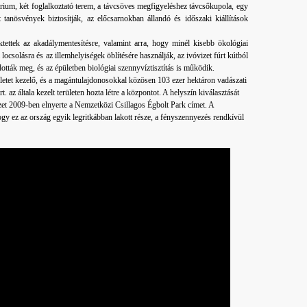
árium, két foglalkoztató terem, a távcsöves megfigyeléshez távcsőkupola, egy
 tanösvények biztosítják, az előcsarnokban állandó és időszaki kiállítások
tettek az akadálymentesítésre, valamint arra, hogy minél kisebb ökológiai
csolásra és az illemhelyiségek öblítésére használják, az ivóvizet fúrt kútból
ldották meg, és az épületben biológiai szennyvíztisztítás is működik.
letet kezelő, és a magántulajdonosokkal közösen 103 ezer hektáron vadászati
az általa kezelt területen hozta létre a központot. A helyszín kiválasztását
zet 2009-ben elnyerte a Nemzetközi Csillagos Égbolt Park címet. A
 ez az ország egyik legritkábban lakott része, a fényszennyezés rendkívül