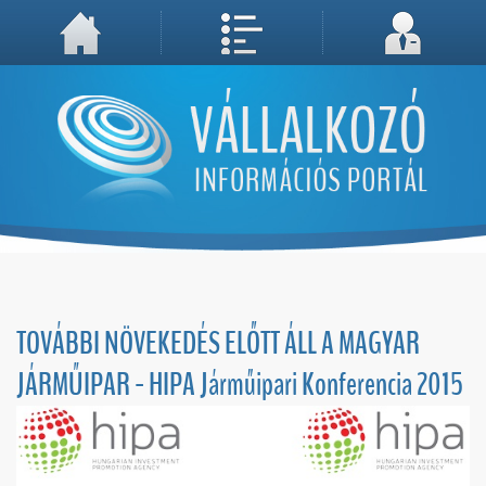
A weboldal használatával Ön elfogadja, hogy Cookie-kat (sütiket) tároljunk számítógépén. A sütik a weboldal megfelelő működéséhez
Megértettem, folytatás...
szükségesek!
TOVÁBBI NÖVEKEDÉS ELŐTT ÁLL A MAGYAR
JÁRMŰIPAR - HIPA Járműipari Konferencia 2015