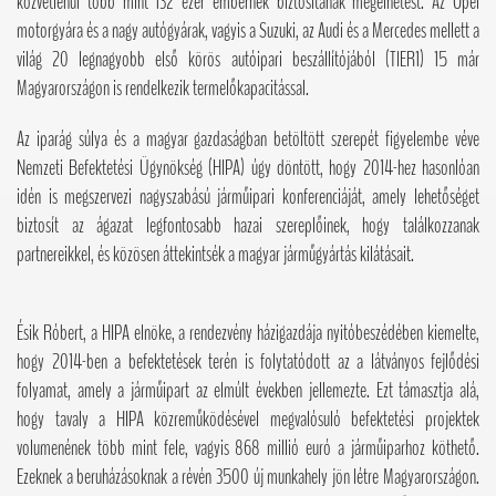
közvetlenül több mint 132 ezer embernek biztosítanak megélhetést. Az Opel
motorgyára és a nagy autógyárak, vagyis a Suzuki, az Audi és a Mercedes mellett a
világ 20 legnagyobb első körös autóipari beszállítójából (TIER1) 15 már
Magyarországon is rendelkezik termelőkapacitással.
Az iparág súlya és a magyar gazdaságban betöltött szerepét figyelembe véve
Nemzeti Befektetési Ügynökség (HIPA) úgy döntött, hogy 2014-hez hasonlóan
idén is megszervezi nagyszabású járműipari konferenciáját, amely lehetőséget
biztosít az ágazat legfontosabb hazai szereplőinek, hogy találkozzanak
partnereikkel, és közösen áttekintsék a magyar járműgyártás kilátásait.
Ésik Róbert, a HIPA elnöke, a rendezvény házigazdája nyitóbeszédében kiemelte,
hogy 2014-ben a befektetések terén is folytatódott az a látványos fejlődési
folyamat, amely a járműipart az elmúlt években jellemezte. Ezt támasztja alá,
hogy tavaly a HIPA közreműködésével megvalósuló befektetési projektek
volumenének több mint fele, vagyis 868 millió euró a járműiparhoz köthető.
Ezeknek a beruházásoknak a révén 3500 új munkahely jön létre Magyarországon.