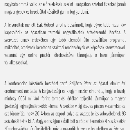
nagyhatalommá válik: az előrejelzések szerint Európában százból tizenkét jármű
magyar gépek és kezek által készített gumin fog gördülni.
A felsoroltak mellett Ésik Róbert arról is beszámolt, hogy egyre több hazai kkv
kapcsolódik az ágazatban termelő nagyvállalatok értékteremtő láncába. A
szervezet ennek érdekében egy több elemből álló beszállítói programot
működtet, amelynek keretében szakmai rendezvények és képzések szervezésével,
valamint egy online piactér létrehozásával támogatja a hazai járműipari
vállalkozásokat.
A konferencián köszöntő beszédet tartó Szijjártó Péter az ágazat elmúlt évi
eredményeit méltatta. A külgazdasági és klügyminiszter elmondta, hogy a tavaly
mintegy 6651 milliárd forint termelési értéken teljesítő járműipar a magyar
gazdaság legmeghatározóbb eleme. A szektor világ összes piacán versenyképes,
ezt bizonyítja, hogy 2014-ben az export súlya az ágazat teljes árbevételének 93
százalékát tette ki. A Magyarországon előállított autóipari termékek 45 százalékát
Németországban értékesítették, míg a második helyen e tekintetben az Egyesült