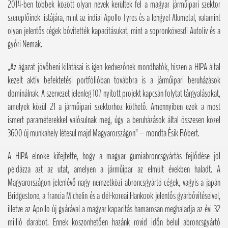
2014-ben többek között olyan nevek kerültek fel a magyar járműipari szektor
szereplőinek listájára, mint az indiai Apollo Tyres és a lengyel Alumetal, valamint
olyan jelentős cégek bővítették kapacitásukat, mint a sopronkövesdi Autoliv és a
győri Nemak.
„Az ágazat jövőbeni kilátásai is igen kedvezőnek mondhatók, hiszen a HIPA által
kezelt aktív befektetési portfólióban továbbra is a járműipari beruházások
dominálnak. A szervezet jelenleg 107 nyitott projekt kapcsán folytat tárgyalásokat,
amelyek közül 21 a járműipari szektorhoz köthető. Amennyiben ezek a most
ismert paraméterekkel valósulnak meg, úgy a beruházások által összesen közel
3600 új munkahely létesül majd Magyarországon” – mondta Ésik Róbert.
A HIPA elnöke kifejtette, hogy a magyar gumiabroncsgyártás fejlődése jól
példázza azt az utat, amelyen a járműipar az elmúlt években haladt. A
Magyarországon jelenlévő nagy nemzetközi abroncsgyártó cégek, vagyis a japán
Bridgestone, a francia Michelin és a dél-koreai Hankook jelentős gyárbővítéseivel,
illetve az Apollo új gyárával a magyar kapacitás hamarosan meghaladja az évi 32
millió darabot. Ennek köszönhetően hazánk rövid időn belül abroncsgyártó