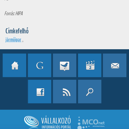
Forrás: HIPA
Címkefelhő
járműipar
,