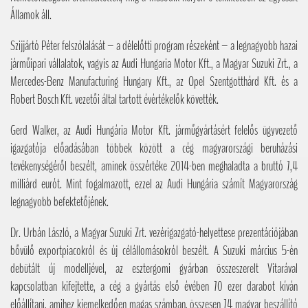
Államok áll.
Szijjártó Péter felszólalását – a délelőtti program részeként – a legnagyobb hazai
járműipari vállalatok, vagyis az Audi Hungaria Motor Kft., a Magyar Suzuki Zrt., a
Mercedes-Benz Manufacturing Hungary Kft., az Opel Szentgotthárd Kft. és a
Robert Bosch Kft. vezetői által tartott évértékelők követték.
Gerd Walker, az Audi Hungária Motor Kft. járműgyártásért felelős ügyvezető
igazgatója előadásában többek között a cég magyarországi beruházási
tevékenységéről beszélt, aminek összértéke 2014-ben meghaladta a bruttó 7,4
milliárd eurót. Mint fogalmazott, ezzel az Audi Hungária számít Magyarország
legnagyobb befektetőjének.
Dr. Urbán László, a Magyar Suzuki Zrt. vezérigazgató-helyettese prezentációjában
bővülő exportpiacokról és új célállomásokról beszélt. A Suzuki március 5-én
debütált új modelljével, az esztergomi gyárban összeszerelt Vitarával
kapcsolatban kifejtette, a cég a gyártás első évében 70 ezer darabot kíván
előállítani, amihez kiemelkedően magas számban, összesen 74 magyar beszállító