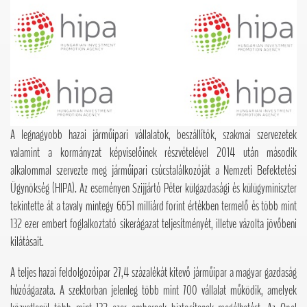
A legnagyobb hazai járműipari vállalatok, beszállítók, szakmai szervezetek
valamint a kormányzat képviselőinek részvételével 2014 után második
alkalommal szervezte meg járműipari csúcstalálkozóját a Nemzeti Befektetési
Ügynökség (HIPA). Az eseményen Szijjártó Péter külgazdasági és külügyminiszter
tekintette át a tavaly mintegy 6651 milliárd forint értékben termelő és több mint
132 ezer embert foglalkoztató sikerágazat teljesítményét, illetve vázolta jövőbeni
kilátásait.
A teljes hazai feldolgozóipar 27,4 százalékát kitevő járműipar a magyar gazdaság
húzóágazata. A szektorban jelenleg több mint 700 vállalat működik, amelyek