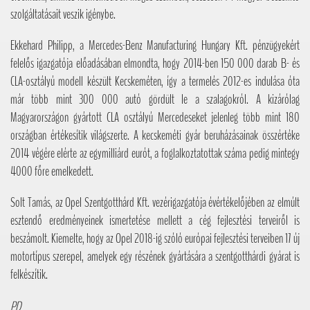
szolgáltatásait veszik igénybe.
Ekkehard Philipp, a Mercedes-Benz Manufacturing Hungary Kft. pénzügyekért
felelős igazgatója előadásában elmondta, hogy 2014-ben 150 000 darab B- és
CLA-osztályú modell készült Kecskeméten, így a termelés 2012-es indulása óta
már több mint 300 000 autó gördült le a szalagokról. A kizárólag
Magyarországon gyártott CLA osztályú Mercedeseket jelenleg több mint 180
országban értékesítik világszerte. A kecskeméti gyár beruházásainak összértéke
2014 végére elérte az egymilliárd eurót, a foglalkoztatottak száma pedig mintegy
4000 főre emelkedett.
Solt Tamás, az Opel Szentgotthárd Kft. vezérigazgatója évértékelőjében az elmúlt
esztendő eredményeinek ismertetése mellett a cég fejlesztési terveiről is
beszámolt. Kiemelte, hogy az Opel 2018-ig szóló európai fejlesztési terveiben 17 új
motortípus szerepel, amelyek egy részének gyártására a szentgotthárdi gyárat is
felkészítik.
PD