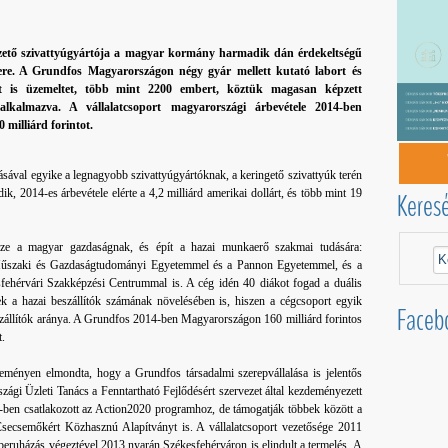
ezető szivattyúgyártója a magyar kormány harmadik dán érdekeltségű
nere. A Grundfos Magyarországon négy gyár mellett kutató labort és
odát is üzemeltet, több mint 2200 embert, köztük magasan képzett
alkalmazva. A vállalatcsoport magyarországi árbevétele 2014-ben
 milliárd forintot.
tásával egyike a legnagyobb szivattyúgyártóknak, a keringető szivattyúk terén
k, 2014-es árbevétele elérte a 4,2 milliárd amerikai dollárt, és több mint 19
Keres
ze a magyar gazdaságnak, és épít a hazai munkaerő szakmai tudására:
 Műszaki és Gazdaságtudományi Egyetemmel és a Pannon Egyetemmel, és a
sfehérvári Szakképzési Centrummal is. A cég idén 40 diákot fogad a duális
ek a hazai beszállítók számának növelésében is, hiszen a cégcsoport egyik
Faceb
zállítók aránya. A Grundfos 2014-ben Magyarországon 160 milliárd forintos
t.
seményen elmondta, hogy a Grundfos társadalmi szerepvállalása is jelentős
zági Üzleti Tanács a Fenntartható Fejlődésért szervezet által kezdeményezett
-ben csatlakozott az Action2020 programhoz, de támogatják többek között a
Csecsemőkért Közhasznú Alapítványt is. A vállalatcsoport vezetősége 2011
 beruházás végeztével 2013 nyarán Székesfehérváron is elindult a termelés. A