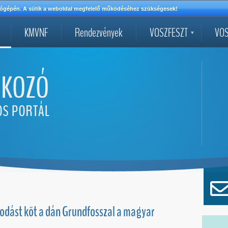
mítógépén. A sütik a weboldal megfelelő működéséhez szükségesek!
KMVNF
Rendezvények
VOSZFESZT
VOS
odást köt a dán Grundfosszal a magyar