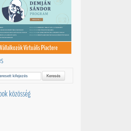
Vállalkozók Virtuális Piactere
és
Keresés
ook közösség