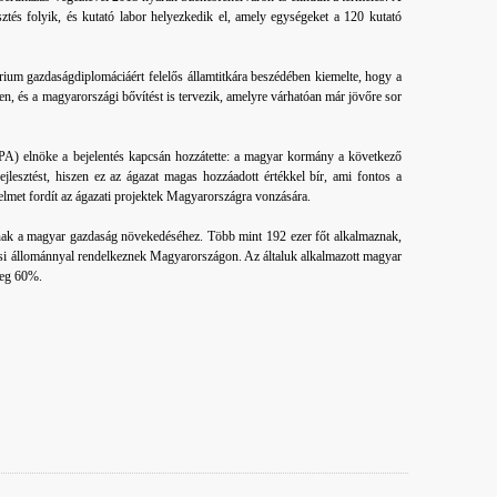
esztés folyik, és kutató labor helyezkedik el, amely egységeket a 120 kutató
um gazdaságdiplomáciáért felelős államtitkára beszédében kiemelte, hogy a
en, és a magyarországi bővítést is tervezik, amelyre várhatóan már jövőre sor
A) elnöke a bejelentés kapcsán hozzátette: a magyar kormány a következő
ejlesztést, hiszen ez az ágazat magas hozzáadott értékkel bír, ami fontos a
lmet fordít az ágazati projektek Magyarországra vonzására.
lnak a magyar gazdaság növekedéséhez. Több mint 192 ezer főt alkalmaznak,
tési állománnyal rendelkeznek Magyarországon. Az általuk alkalmazott magyar
nleg 60%.