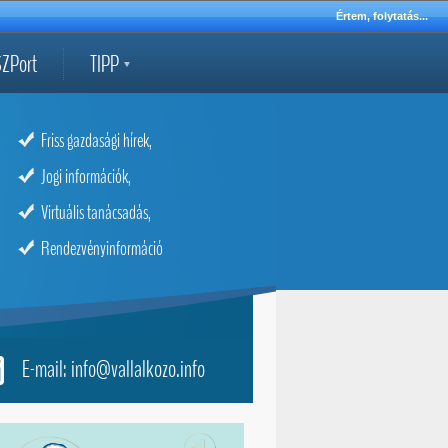
Értem, folytatás...
ZPort
TIPP
Friss gazdasági hírek,
Jogi információk,
Virtuális tanácsadás,
Rendezvényinformáció
E-mail: info@vallalkozo.info