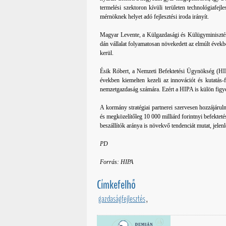
termelési szektoron kívüli területen technológiafejl
mérnöknek helyet adó fejlesztési iroda irányít.
Magyar Levente, a Külgazdasági és Külügyminisztéri
dán vállalat folyamatosan növekedett az elmúlt évekb
kerül.
Ésik Róbert, a Nemzeti Befektetési Ügynökség (HIP
években kiemelten kezeli az innovációt és kutatás-f
nemzetgazdaság számára. Ezért a HIPA is külön figye
A kormány stratégiai partnerei szervesen hozzájáru
és megközelítőleg 10 000 milliárd forintnyi befekte
beszállítók aránya is növekvő tendenciát mutat, jele
PD
Forrás: HIPA
Címkefelhő
gazdaságfejlesztés
,