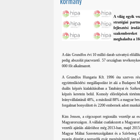
kormány
A világ egyik v
stratégiai part
fejlesztési ir
szakembereket 
meghaladta a 160
A dán Grundfos évi 10 millió darab szivattyú előállí
pedig abszolút piacvezető. 57 országban tevékenykedi
000 főt alkalmazott.
A Grundfos Hungaria Kft. 1996 óta szerves rés
együttműködési megállapodást írt alá a Budapest
duális képzés kialakításában a Tatabányai és Széke
képzés keretein belül. Komoly előrelépések történt
leányvállalatánál 48%, a másiknál 88% a magyar bes
forgalmat bonyolított és 2200 embernek adott munká
Kim Jensen, a cégcsoport regionális vezetője az e
Magyarországon. A vállalat csatlakozott a Magyarors
vezetői ajánlás aláíróihoz még 2013-ban, majd 2015
Magyar Máltai Szeretetszolgálatot és a Szívbeteg 
nyarán döntött a negyedik gyár megépítéséről, így a