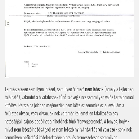
Természetesen sem ilyen intézet, sem ilyen "címer"
nem létezik
(amely a fejlécben
található), valamint a hivatalosnak tűnő szöveg sincs semmilyen valós tartalommal
kitöltve. Persze ha jobban megnézzük, nem kötelez semmire ez a levél, ám a
felületes olvasó, vagy olyan, akinek volt már kellemetlen találkozása egy
hatósággal, sajnos bedőlhet a hihetőnek tűnő "fenyegetésnek". A lényeg, hogy -
mivel
nem létező hatóságról és nem létező nyilvántartásról van szó
- senkinek
semmilyen befizetési kötelezettsége nincs, és természetesen semmilyen