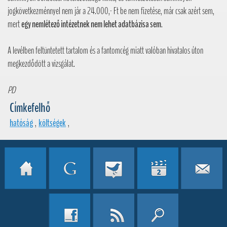
jogkövetkezménnyel nem jár a 24.000,- Ft be nem fizetése, már csak azért sem,
mert
egy nemlétező intézetnek nem lehet adatbázisa sem
.
A levélben feltüntetett tartalom és a fantomcég miatt valóban hivatalos úton
megkezdődött a vizsgálat.
PD
Címkefelhő
hatóság
,
költségek
,