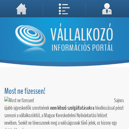
A weboldal használatával Ön elfogadja, hogy Cookie-kat (sütiket) tároljunk számítógépén. A sütik a weboldal megfelelő működéséhez
Megértettem, folytatás...
szükségesek!
Most ne fizessen!
Sajnos
újabb ügyeskedők szeretnének
nem létező
szolgáltatásokra
hivatkozással pénzt
szerezni a vállalkozóktól, a Magyar Kereskedelmi Nyilvántartási Intézet
nevében. Senkit ne tévesszenek meg a valóságosnak tűnő jelek, ez bizony egy