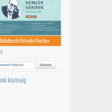
Vállalkozók Virtuális Piactere
és
Keresés
ook közösség