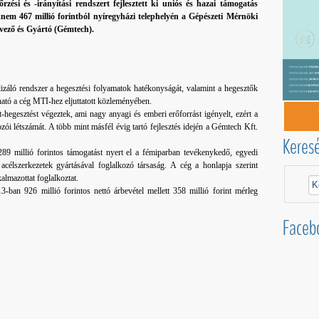
őrzési és -irányítási rendszert fejlesztett ki uniós és hazai támogatás
knem 467 millió forintból nyíregyházi telephelyén a Gépészeti Mérnöki
vező és Gyártó (Gémtech).
záló rendszer a hegesztési folyamatok hatékonyságát, valamint a hegesztők
sható a cég MTI-hez eljuttatott közleményében.
egesztést végeztek, ami nagy anyagi és emberi erőforrást igényelt, ezért a
ói létszámát. A több mint másfél évig tartó fejlesztés idején a Gémtech Kft.
Keres
89 millió forintos támogatást nyert el a fémiparban tevékenykedő, egyedi
 acélszerkezetek gyártásával foglalkozó társaság. A cég a honlapja szerint
almazottat foglalkoztat.
-ban 926 millió forintos nettó árbevétel mellett 358 millió forint mérleg
Faceb