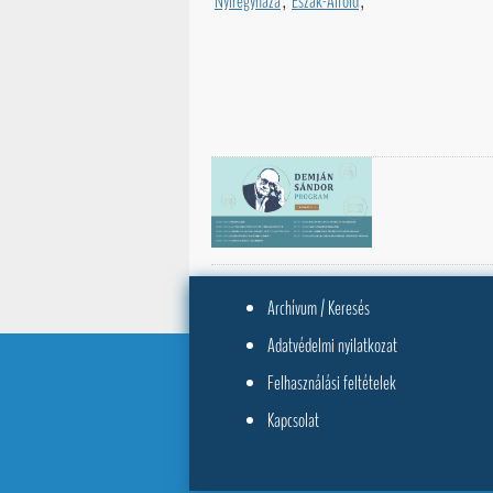
Nyíregyháza
,
Észak-Alföld
,
Archívum / Keresés
Adatvédelmi nyilatkozat
Felhasználási feltételek
Kapcsolat