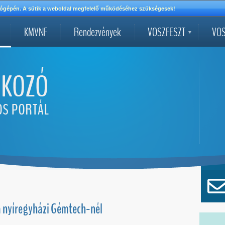
mítógépén. A sütik a weboldal megfelelő működéséhez szükségesek!
KMVNF
Rendezvények
VOSZFESZT
VOS
 a nyíregyházi Gémtech-nél