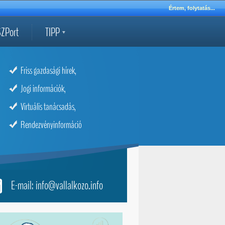
Értem, folytatás...
ZPort
TIPP
Friss gazdasági hírek,
Jogi információk,
Virtuális tanácsadás,
Rendezvényinformáció
E-mail: info@vallalkozo.info