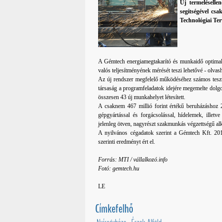
Új termelésellen
segítségével csa
Technológiai Ter
A Gémtech energiamegtakarító és munkaidő optimali
valós teljesítményének mérését teszi lehetővé - olva
Az új rendszer megfelelő működéséhez számos teszt-h
társaság a programfeladatok idejére megemelte dolgoz
összesen 43 új munkahelyet létesített.
A csaknem 467 millió forint értékű beruházáshoz 2
gépgyártással és forgácsolással, hídelemek, illetve
jelenleg ötven, nagyrészt szakmunkás végzettségű alk
A nyilvános cégadatok szerint a Gémtech Kft. 2013
szerinti eredményt ért el.
Forrás: MTI / vállalkozó.info
Fotó: gemtech.hu
LE
Címkefelhő