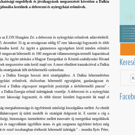
khatósági engedélyek és jóváhagyások megszerzését követően a Dalkia
lajdonába kerülnek a debreceni és nyíregyházi erőművek.
s az E.ON Hungária Zrt. a debreceni és nyíregyházi erőművek adásvételéről.
. december 31-ig az országosan eddig 67 ezer lakossági fogyasztót és több
lajdonába kerül. Az ügylet a gázmotoros egységeken kívül minden erőművi
60 megawatt hőtermelő és 160 megawatt villamosenergia-termelő kapacitással
Keres
ója. Az ügylet zárására a Magyar Energetikai és Közmű-szabályozási Hivatal
ek megszerzése után kerül majd sor. A most elindított tranzakcióval a Dalkia
a stratégiainak ítélt távhőtermelői szektorban.
ik a Dalkia Energia hosszú távú stratégiájához. A Dalkia hőtermelésben
íregyházi erőművek, elsősorban hőtermelő egységként, gazdaságosan és
óval a Dalkia cégcsoport megerősíti pozícióját a távhőtermelői piacon" -
a, a Dalkia Energia erőmű üzletágának vezetője. A debreceni és a nyíregyházi
Faceb
er lakossági fogyasztót, és több tízezer közületi fogyasztót lát majd el
 energiabiztonsága és ügyfeleinek minőségi kiszolgálása mellett. Az elmúlt
alatcsoport új üzleti modellt és stratégiát dolgozott ki. E szerint a cég a
nőségi, biztonságos üzemeltetése mellett innovatív új energetikai megoldások
kis és nagyvállalati ügyfélkör áram- és gáz szegmens ügyfeleire helyez még
át és ezzel összhangban értékesíti hőtermelő üzletágát." - mondta Ilyés Péter,