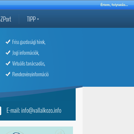
Értem, folytatás...
ZPort
TIPP
Friss gazdasági hírek,
Jogi információk,
Virtuális tanácsadás,
Rendezvényinformáció
E-mail: info@vallalkozo.info