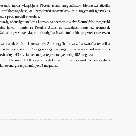
szabb távon vizsgálja a Pécsett tavaly megvalósított biomassza tüzelés
tüzelőanyagbázisa, az üzemeltetési tapasztalatok és a fogyasztói igények is
ott a pécsi modell átvételére.
z ország adottságai mellett a biomassza beemelése a távhőtermelésbe megtérülő
dás lehet" - mutat rá Péterffy Attila, és hozzáteszi, hogy az erőművek
alkia, hogy versenyképes hőszolgáltatással minél több új ügyfelet szerezzen
árosának 31.529 lakossági és 2.200 egyéb fogyasztója számára termeli a
őrendszerén keresztül. Az egység egy ipari ügyfél számára technológiai hőt is
ljesítménye 430, villamosenergia-teljesítménye pedig 102 megawatt.
és több mint 1000 egyéb ügyfelet lát el hőenergiával. A nyíregyházi
llamosenergia-teljesítménye 58 megawatt.