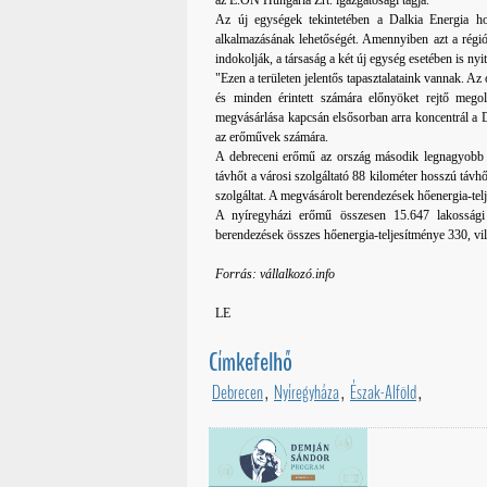
az E.ON Hungária Zrt. igazgatósági tagja.
Az új egységek tekintetében a Dalkia Energia hos
alkalmazásának lehetőségét. Amennyiben azt a régió 
indokolják, a társaság a két új egység esetében is nyit
"Ezen a területen jelentős tapasztalataink vannak. A
és minden érintett számára előnyöket rejtő megol
megvásárlása kapcsán elsősorban arra koncentrál a D
az erőművek számára.
A debreceni erőmű az ország második legnagyobb v
távhőt a városi szolgáltató 88 kilométer hosszú távh
szolgáltat. A megvásárolt berendezések hőenergia-te
A nyíregyházi erőmű összesen 15.647 lakossági 
berendezések összes hőenergia-teljesítménye 330, vi
Forrás: vállalkozó.info
LE
Címkefelhő
Debrecen
,
Nyíregyháza
,
Észak-Alföld
,