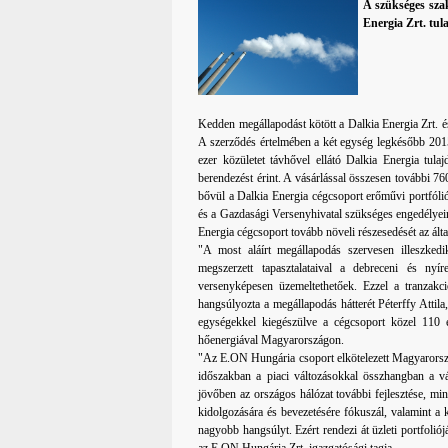
A szükséges sza
Energia Zrt. tu
Kedden megállapodást kötött a Dalkia Energia Zrt. é
A szerződés értelmében a két egység legkésőbb 2015
ezer közületet távhővel ellátó Dalkia Energia tu
berendezést érint. A vásárlással összesen további 7
bővül a Dalkia Energia cégcsoport erőművi portfóli
és a Gazdasági Versenyhivatal szükséges engedélyein
Energia cégcsoport tovább növeli részesedését az által
"A most aláírt megállapodás szervesen illeszked
megszerzett tapasztalataival a debreceni és ny
versenyképesen üzemeltethetőek. Ezzel a tranzakci
hangsúlyozta a megállapodás hátterét Péterffy Attil
egységekkel kiegészülve a cégcsoport közel 110 ez
hőenergiával Magyarországon.
"Az E.ON Hungária csoport elkötelezett Magyarország
időszakban a piaci változásokkal összhangban a váll
jövőben az országos hálózat további fejlesztése, mi
kidolgozására és bevezetésére fókuszál, valamint a 
nagyobb hangsúlyt. Ezért rendezi át üzleti portfoliój