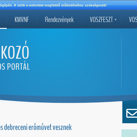
mítógépén. A sütik a weboldal megfelelő működéséhez szükségesek!
KMVNF
Rendezvények
VOSZFESZT
VOS
és debreceni erőművet vesznek