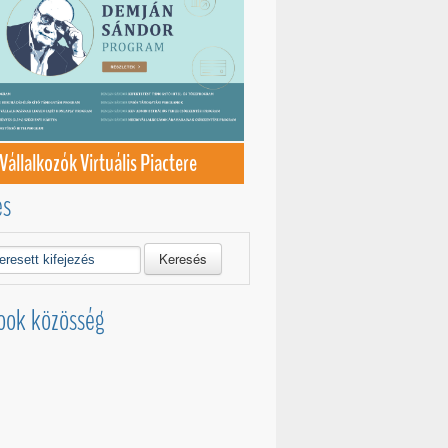
Vállalkozók Virtuális Piactere
és
Keresés
ook közösség