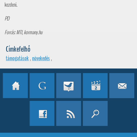
kezdeni.
PD
Forrás: MTI, kormany.hu
Címkefelhő
támogatások
,
növekedés
,