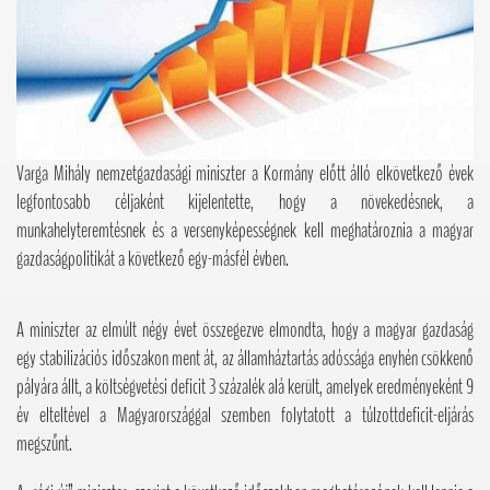
Varga Mihály nemzetgazdasági miniszter a Kormány előtt álló elkövetkező évek
legfontosabb céljaként kijelentette, hogy a növekedésnek, a
munkahelyteremtésnek és a versenyképességnek kell meghatároznia a magyar
gazdaságpolitikát a következő egy-másfél évben.
A miniszter az elmúlt négy évet összegezve elmondta, hogy a magyar gazdaság
egy stabilizációs időszakon ment át, az államháztartás adóssága enyhén csökkenő
pályára állt, a költségvetési deficit 3 százalék alá került, amelyek eredményeként 9
év elteltével a Magyarországgal szemben folytatott a túlzottdeficit-eljárás
megszűnt.