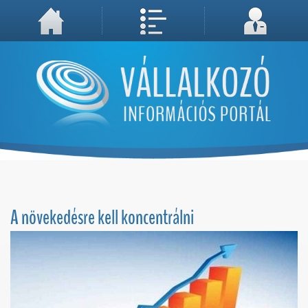
A weboldal használatával Ön elfogadja, hogy Cookie-kat (sütiket) tároljunk számítógépén. A sütik a weboldal megfelelő működéséhez
Megértettem, folytatás...
szükségesek!
A növekedésre kell koncentrálni