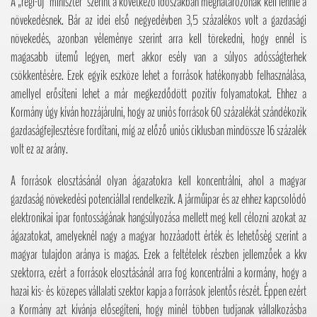
A „régi-új” miniszter szerint a következő időszakban meghatározónak kell lennie a
növekedésnek. Bár az idei első negyedévben 3,5 százalékos volt a gazdasági
növekedés, azonban véleménye szerint arra kell törekedni, hogy ennél is
magasabb ütemű legyen, mert akkor esély van a súlyos adósságterhek
csökkentésére. Ezek egyik eszköze lehet a források hatékonyabb felhasználása,
amellyel erősíteni lehet a már megkezdődött pozitív folyamatokat. Ehhez a
Kormány úgy kíván hozzájárulni, hogy az uniós források 60 százalékát szándékozik
gazdaságfejlesztésre fordítani, míg az előző uniós ciklusban mindössze 16 százalék
volt ez az arány.
A források elosztásánál olyan ágazatokra kell koncentrálni, ahol a magyar
gazdaság növekedési potenciállal rendelkezik. A járműipar és az ehhez kapcsolódó
elektronikai ipar fontosságának hangsúlyozása mellett meg kell célozni azokat az
ágazatokat, amelyeknél nagy a magyar hozzáadott érték és lehetőség szerint a
magyar tulajdon aránya is magas. Ezek a feltételek részben jellemzőek a kkv
szektorra, ezért a források elosztásánál arra fog koncentrálni a kormány, hogy a
hazai kis- és közepes vállalati szektor kapja a források jelentős részét. Éppen ezért
a Kormány azt kívánja elősegíteni, hogy minél többen tudjanak vállalkozásba