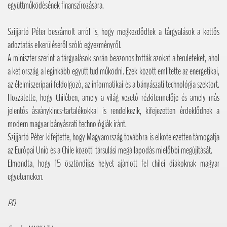
együttműködésének finanszírozására.
Szijjártó Péter beszámolt arról is, hogy megkezdődtek a tárgyalások a kettős
adóztatás elkerüléséről szóló egyezményről.
A miniszter szerint a tárgyalások során beazonosították azokat a területeket, ahol
a két ország a leginkább együtt tud működni. Ezek között említette az energetikai,
az élelmiszeripari feldolgozó, az informatikai és a bányászati technológia szektort.
Hozzátette, hogy Chilében, amely a világ vezető rézkitermelője és amely más
jelentős ásványkincs-tartalékokkal is rendelkezik, kifejezetten érdeklődnek a
modern magyar bányászati technológiák iránt.
Szijjártó Péter kifejtette, hogy Magyarország továbbra is elkötelezetten támogatja
az Európai Unió és a Chile közötti társulási megállapodás mielőbbi megújítását.
Elmondta, hogy 15 ösztöndíjas helyet ajánlott fel chilei diákoknak magyar
egyetemeken.
PD