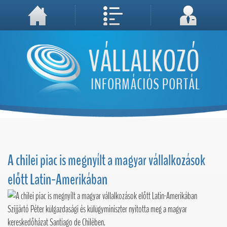
A weboldal használatával Ön elfogadja, hogy Cookie-kat (sütiket) tároljunk számítógépén. A sütik a weboldal megfelelő működéséhez
Megértettem, folytatás...
szükségesek!
A chilei piac is megnyílt a magyar vállalkozások
előtt Latin-Amerikában
Szijjártó Péter külgazdasági és külügyminiszter nyitotta meg a magyar
kereskedőházat Santiago de Chilében.