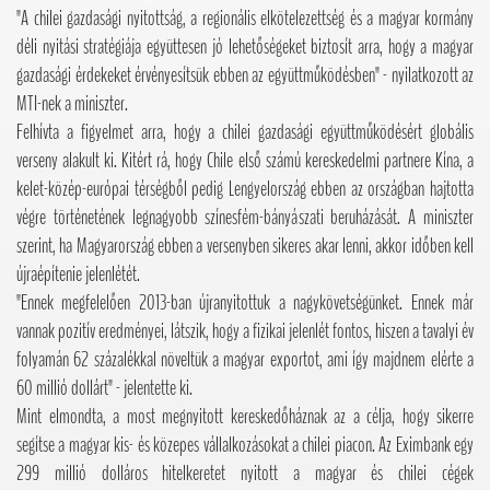
"A chilei gazdasági nyitottság, a regionális elkötelezettség és a magyar kormány
déli nyitási stratégiája együttesen jó lehetőségeket biztosít arra, hogy a magyar
gazdasági érdekeket érvényesítsük ebben az együttműködésben" - nyilatkozott az
MTI-nek a miniszter.
Felhívta a figyelmet arra, hogy a chilei gazdasági együttműködésért globális
verseny alakult ki. Kitért rá, hogy Chile első számú kereskedelmi partnere Kína, a
kelet-közép-európai térségből pedig Lengyelország ebben az országban hajtotta
végre történetének legnagyobb színesfém-bányászati beruházását. A miniszter
szerint, ha Magyarország ebben a versenyben sikeres akar lenni, akkor időben kell
újraépítenie jelenlétét.
"Ennek megfelelően 2013-ban újranyitottuk a nagykövetségünket. Ennek már
vannak pozitív eredményei, látszik, hogy a fizikai jelenlét fontos, hiszen a tavalyi év
folyamán 62 százalékkal növeltük a magyar exportot, ami így majdnem elérte a
60 millió dollárt" - jelentette ki.
Mint elmondta, a most megnyitott kereskedőháznak az a célja, hogy sikerre
segítse a magyar kis- és közepes vállalkozásokat a chilei piacon. Az Eximbank egy
299 millió dolláros hitelkeretet nyitott a magyar és chilei cégek