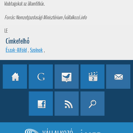
klubtagokat az államtitkár.
Forrás: Nemzetgazdasági Minisztérium /vállalkozó.info
LE
Címkefelhő
Észak-Alföld
,
Szolnok
,