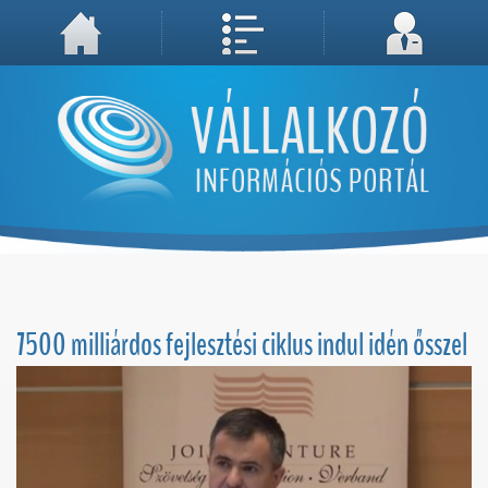
A weboldal használatával Ön elfogadja, hogy Cookie-kat (sütiket) tároljunk számítógépén. A sütik a weboldal megfelelő működéséhez
Megértettem, folytatás...
szükségesek!
7500 milliárdos fejlesztési ciklus indul idén ősszel