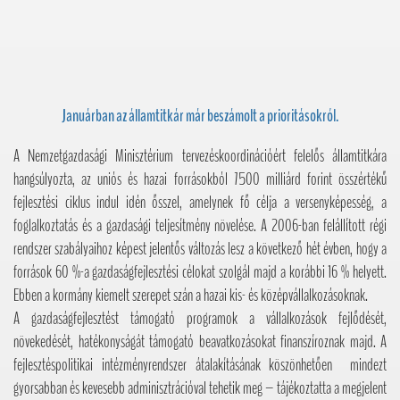
Januárban az államtitkár már beszámolt a prioritásokról.
A Nemzetgazdasági Minisztérium tervezéskoordinációért felelős államtitkára
hangsúlyozta, az uniós és hazai forrásokból 7500 milliárd forint összértékű
fejlesztési ciklus indul idén ősszel, amelynek fő célja a versenyképesség, a
foglalkoztatás és a gazdasági teljesítmény növelése. A 2006-ban felállított régi
rendszer szabályaihoz képest jelentős változás lesz a következő hét évben, hogy a
források 60 %-a gazdaságfejlesztési célokat szolgál majd a korábbi 16 % helyett.
Ebben a kormány kiemelt szerepet szán a hazai kis- és középvállalkozásoknak.
A gazdaságfejlesztést támogató programok a vállalkozások fejlődését,
növekedését, hatékonyságát támogató beavatkozásokat finanszíroznak majd. A
fejlesztéspolitikai intézményrendszer átalakításának köszönhetően mindezt
gyorsabban és kevesebb adminisztrációval tehetik meg – tájékoztatta a megjelent