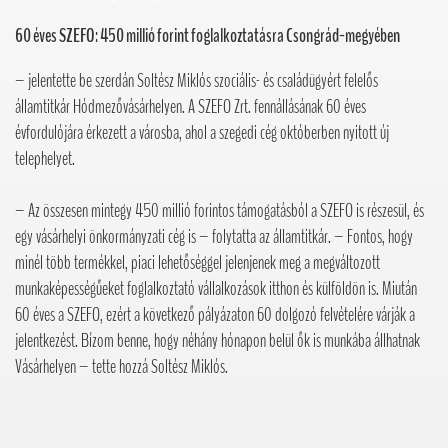
60 éves SZEFO: 450 millió forint foglalkoztatásra Csongrád-megyében
– jelentette be szerdán Soltész Miklós szociális- és családügyért felelős
államtitkár Hódmezővásárhelyen. A SZEFO Zrt. fennállásának 60 éves
évfordulójára érkezett a városba, ahol a szegedi cég októberben nyitott új
telephelyet.
– Az összesen mintegy 450 millió forintos támogatásból a SZEFO is részesül, és
egy vásárhelyi önkormányzati cég is – folytatta az államtitkár. – Fontos, hogy
minél több termékkel, piaci lehetőséggel jelenjenek meg a megváltozott
munkaképességűeket foglalkoztató vállalkozások itthon és külföldön is. Miután
60 éves a SZEFO, ezért a következő pályázaton 60 dolgozó felvételére várják a
jelentkezést. Bízom benne, hogy néhány hónapon belül ők is munkába állhatnak
Vásárhelyen – tette hozzá Soltész Miklós.