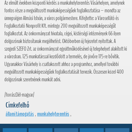
Az elmúlt években központi kérdés a munkahelyteremtés Vásárhelyen, amelynek
fontos része a megváltozott munkaképességűek foglalkoztatása – mondta az
ünnepségen Almási István, a város polgármestere. Kifejtette: a Városellátó és
Foglalkoztató Nonprofit Kft. mintegy 200 megváltozott munkaképességűt
foglalkoztat. Az önkormányzat hivatala, cégei, kistérségi intézmények 66 ilyen
dolgozónak biztosítanak megélhetést. Októberben új fejezetet nyitottak. A
szegedi SZEFO Zrt. az önkormányzat együttműködésével új telephelyet alakított ki
a városban. 125 munkatárssal kezdődött a termelés, de jövőre 175-re bővítik.
Ugyanakkor Vásárhely is csatlakozott ahhoz a programhoz, amellyel további
megváltozott munkaképességűek foglalkoztatását tervezik. Összesen közel 400
dolgozónak szeretnének munkát adni.
/forrás:Dél-magyar/
Címkefelhő
állami támogatás
,
munkahelyteremtés
,