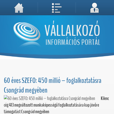
A weboldal használatával Ön elfogadja, hogy Cookie-kat (sütiket) tároljunk számítógépén. A sütik a weboldal megfelelő működéséhez
Megértettem, folytatás...
szükségesek!
60 éves SZEFO: 450 millió – foglalkoztatásra
Csongrád megyében
Kilenc
cég 413 megváltozott munkaképességű foglalkoztatására kap jövőre
támogatást Csongrád megyében