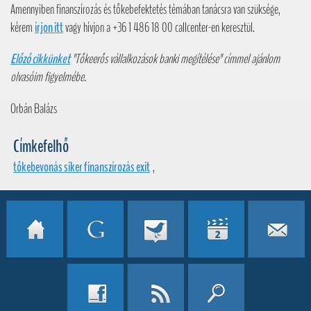
Amennyiben finanszírozás és tőkebefektetés témában tanácsra van szüksége,
kérem
írjon itt
vagy hívjon a +36 1 486 18 00 callcenter-en keresztül.
Előző cikkünket
"
Tőkeerős vállalkozások banki megítélése
" címmel ajánlom
olvasóim figyelmébe.
Orbán Balázs
Címkefelhő
tőkebevonás siker finanszírozás exit
,