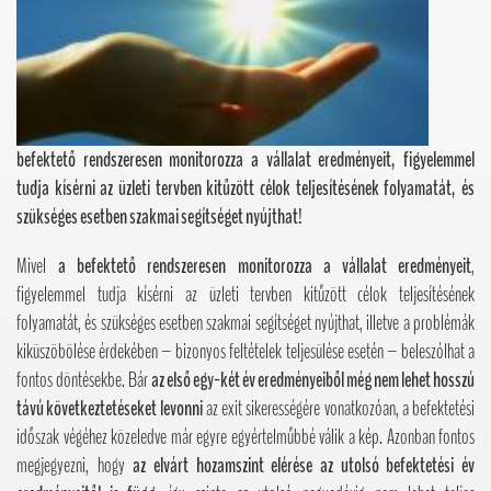
befektető rendszeresen monitorozza a vállalat eredményeit, figyelemmel
tudja kísérni az üzleti tervben kitűzött célok teljesítésének folyamatát, és
szükséges esetben szakmai segítséget nyújthat!
Mivel
a befektető rendszeresen monitorozza a vállalat eredményeit
,
figyelemmel tudja kísérni az üzleti tervben kitűzött célok teljesítésének
folyamatát, és szükséges esetben szakmai segítséget nyújthat, illetve a problémák
kiküszöbölése érdekében – bizonyos feltételek teljesülése esetén – beleszólhat a
fontos döntésekbe. Bár
az első egy-két év eredményeiből még nem lehet hosszú
távú következtetéseket levonni
az exit sikerességére vonatkozóan, a befektetési
időszak végéhez közeledve már egyre egyértelműbbé válik a kép. Azonban fontos
megjegyezni, hogy
az elvárt hozamszint elérése az utolsó befektetési év