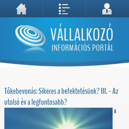
A weboldal használatával Ön elfogadja, hogy Cookie-kat (sütiket) tároljunk számítógépén. A sütik a weboldal megfelelő működéséhez
Megértettem, folytatás...
szükségesek!
Tőkebevonás: Sikeres a befektetésünk? III. - Az
utolsó év a legfontosabb?
A