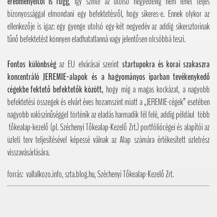
eredményeitől is függ
, így szinte az utolsó negyedévig nem lehet teljes
bizonyossággal elmondani egy befektetésről, hogy sikeres-e. Ennek olykor az
ellenkezője is igaz: egy gyenge utolsó egy-két negyedév az addig sikersztorinak
tűnő befektetést könnyen eladhatatlanná vagy jelentősen olcsóbbá teszi.
Fontos különbség
az EU elvárásai szerint
startupokra és korai szakaszra
koncentráló JEREMIE-alapok
és a hagyományos iparban tevékenykedő
cégekbe fektető befektetők között,
hogy míg a magas kockázat, a nagyobb
befektetési összegek és elvárt éves hozamszint miatt a „JEREMIE-cégek” esetében
nagyobb valószínűséggel történik az eladás harmadik fél felé, addig például több
tőkealap-kezelő (pl. Széchenyi Tőkealap-Kezelő Zrt.) portfóliócégei és alapítói az
üzleti terv teljesítésével képessé válnak az Alap számára értékesített üzletrész
visszavásárlására.
forrás: vallalkozo.info, szta.blog.hu, Széchenyi Tőkealap-Kezelő Zrt.