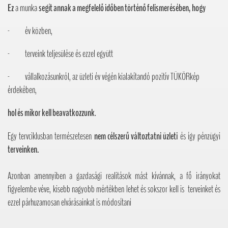
Ez
a munka
segít annak a megfelelő időben történő felismerésében, hogy
- év közben,
- terveink teljesülése és ezzel együtt
- vállalkozásunkról, az üzleti év végén kialakítandó pozitív TÜKÖRkép
érdekében,
hol és mikor kell beavatkozzunk
.
Egy tervciklusban természetesen
nem célszerű változtatni
üzleti
és így pénzügyi
terveinken
.
Azonban amennyiben a gazdasági realitások mást kívánnak, a fő irányokat
figyelembe véve, kisebb nagyobb mértékben lehet és sokszor kell is terveinket és
ezzel párhuzamosan elvárásainkat is módosítani