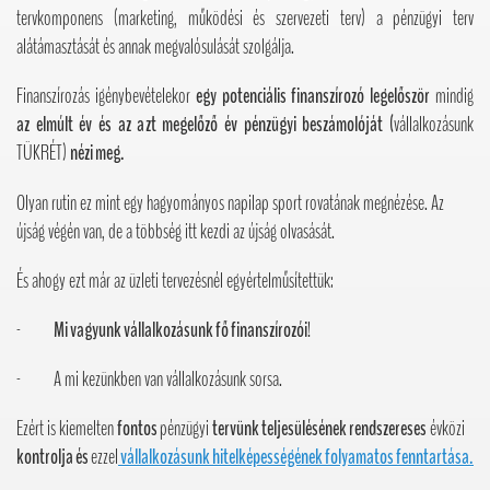
tervkomponens (marketing, működési és szervezeti terv) a pénzügyi terv
alátámasztását és annak megvalósulását szolgálja.
Finanszírozás igénybevételekor
egy potenciális finanszírozó
legelőször
mindig
az elmúlt év és az azt megelőző év pénzügyi beszámolóját (
vállalkozásunk
TÜKRÉT)
nézi meg.
Olyan rutin ez mint egy hagyományos napilap sport rovatának megnézése. Az
újság végén van, de a többség itt kezdi az újság olvasását.
És ahogy ezt már az üzleti tervezésnél egyértelműsítettük:
-
Mi vagyunk vállalkozásunk fő finanszírozói
!
- A mi kezünkben van vállalkozásunk sorsa.
Ezért is kiemelten
fontos
pénzügyi
tervünk teljesülésének rendszereses
évközi
kontrolja és
ezzel
vállalkozásunk hitelképességének
folyamatos
fenntartása.