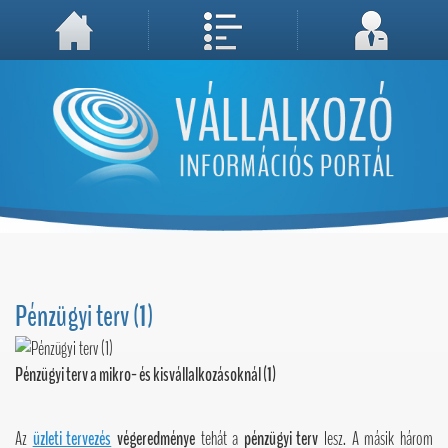
A weboldal használatával Ön elfogadja, hogy Cookie-kat (sütiket) tároljunk számítógépén. A sütik a weboldal megfelelő működéséhez
Megértettem, folytatás...
szükségesek!
Pénzügyi terv (1)
Pénzügyi terv a mikro- és kisvállalkozásoknál (1)
Az
üzleti tervezés
végeredménye
tehát a
pénzügyi terv
lesz. A másik három