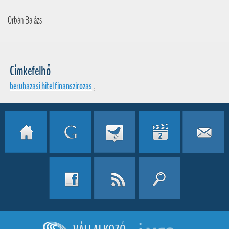
Orbán Balázs
Címkefelhő
beruházási hitel finanszírozás
,