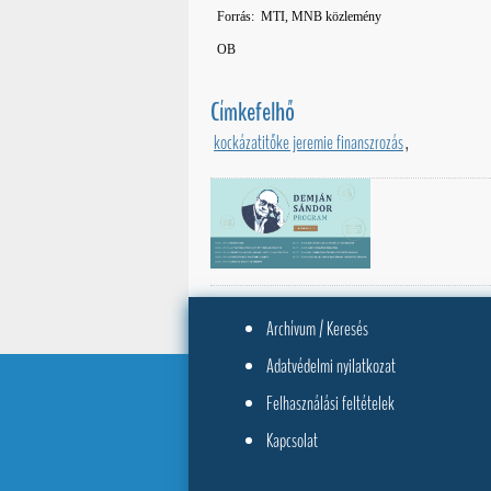
Forrás: MTI, MNB közlemény
OB
Címkefelhő
kockázatitőke jeremie finanszrozás
,
Archívum / Keresés
Adatvédelmi nyilatkozat
Felhasználási feltételek
Kapcsolat