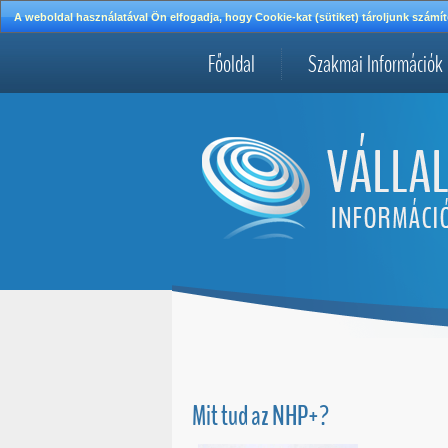
A weboldal használatával Ön elfogadja, hogy Cookie-kat (sütiket) tároljunk szá
Főoldal
Szakmai Információk
Mit tud az NHP+?