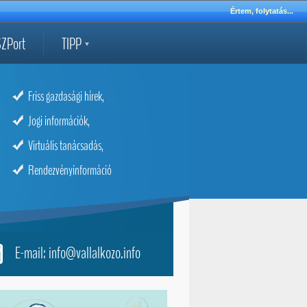
Értem, folytatás...
ZPort
TIPP
Friss gazdasági hírek,
Jogi információk,
Virtuális tanácsadás,
Rendezvényinformáció
E-mail: info@vallalkozo.info