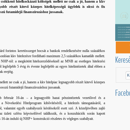
a csökkenő hitelkockázati költségek mellett ne csak a jó, hanem a kkv
gyobb részét kitevő közepes hitelképességű ügyfelek is olcsó és fix
szú futamidejű finanszírozáshoz jussanak.
árd forintos keretösszeget bocsát a bankok rendelkezésére nulla százalékos
sonlóan kkv hitelezésre fordítható maximum 2,5 százalékos kamatláb mellett.
Keres
NHP-tól: a megkötött hitelszerződéseknél az MNB az esetleges hitelezési
ől legfeljebb 5 évig és évente legfeljebb az egyes hitelintézetek által ebben a
ak erejéig.
mellett ne csak a jó, hanem a kkv hitelpiac legnagyobb részét kitevő közepes
hosszú futamidejű finanszírozáshoz jussanak.
Faceb
b február 16-án – a legnagyobb hazai pénzintézetek vezetőivel és a
 a Növekedési Hitelprogram kibővítéséről, a hitelezés támogatásáról, a
ól, valamint egyéb szabályozói kérdésekről esett szó. A közeljövőben zajló
üzleti szféra képviselőivel találkozik, és a konzultációk során kapott
us 16-án induló új NHP+ konstrukció részletes és végleges szabályait.