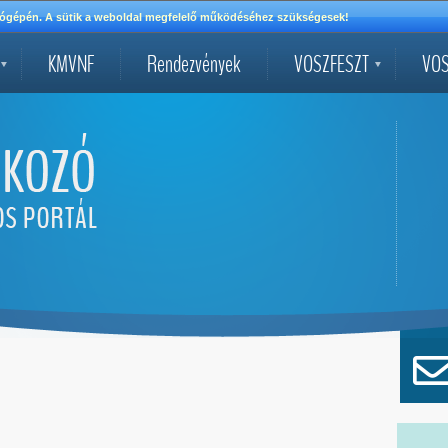
mítógépén. A sütik a weboldal megfelelő működéséhez szükségesek!
KMVNF
Rendezvények
VOSZFESZT
VOS