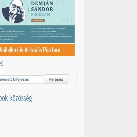
Vállalkozók Virtuális Piactere
és
Keresés
ook közösség