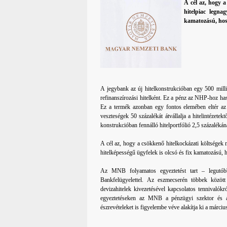
A cél az, hogy 
hitelpiac legna
kamatozású, hos
A jegybank az új hitelkonstrukcióban egy 500 milli
refinanszírozási hitelként. Ez a pénz az NHP-hoz ha
Ez a termék azonban egy fontos elemében eltér az 
veszteségek 50 százalékát átvállalja a hitelintézetekt
konstrukcióban fennálló hitelportfólió 2,5 százalékán
A cél az, hogy a csökkenő hitelkockázati költségek 
hitelképességű ügyfelek is olcsó és fix kamatozású, 
Az MNB folyamatos egyeztetést tart – legutób
Bankfelügyelettel. Az eszmecserén többek között
devizahitelek kivezetésével kapcsolatos tennivalókr
egyeztetéseken az MNB a pénzügyi szektor és az 
észrevételeket is figyelembe véve alakítja ki a márci