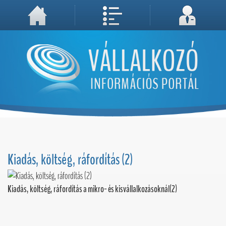
A weboldal használatával Ön elfogadja, hogy Cookie-kat (sütiket) tároljunk számítógépén. A sütik a weboldal megfelelő működéséhez
Megértettem, folytatás...
szükségesek!
Kiadás, költség, ráfordítás (2)
Kiadás, költség, ráfordítás a mikro- és kisvállalkozásoknál(2)