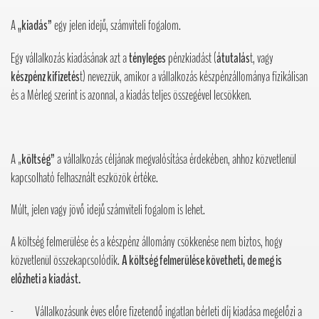
A
„kiadás”
egy jelen idejű, számviteli fogalom.
Egy vállalkozás kiadásának azt a
tényleges
pénzkiadást (
átutalás
t, vagy
készpénz kifizetés
t) nevezzük, amikor a vállalkozás készpénzállománya fizikálisan
és a Mérleg szerint is azonnal, a kiadás teljes összegével lecsökken.
A „
költség”
a vállalkozás céljának megvalósítása érdekében, ahhoz közvetlenül
kapcsolható felhasznált eszközök értéke.
Múlt, jelen vagy jövő idejű számviteli fogalom is lehet.
A költség felmerülése és a készpénz állomány csökkenése nem biztos, hogy
közvetlenül összekapcsolódik.
A költség felmerülése követheti, de meg is
előzheti a kiadást.
- Vállalkozásunk éves előre fizetendő ingatlan bérleti díj kiadása megelőzi a