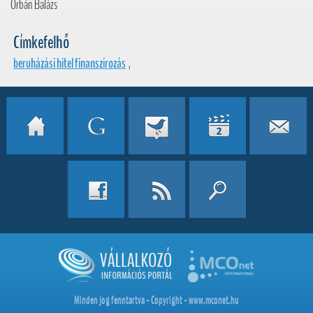
Orbán Balázs
Címkefelhő
beruházási hitel finanszírozás
,
Minden jog fenntartva - Copyright - www.mconet.hu