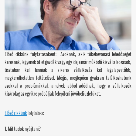
Előző cikkünk folytatásaként: Azoknak, akik tőkebevonási lehetőséget
keresnek, legyenek ötletgazdák vagy egy ideje már működő kisvállalkozások,
tisztában kell lenniük a sikeres vállalkozás két legalapvetőbb,
megkerülhetetlen feltételével. Mégis, meglepően gyakran találkozhatunk
azokkal a problémákkal, amelyek abból adódnak, hogy a vállalkozók
kizárólag az egyikre próbálják felépíteni jövőbeli üzletüket.
Előző cikkünk
folytatása:
1. Mit tudok nyújtani?