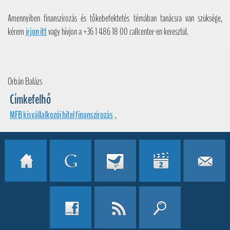
Amennyiben finanszírozás és tőkebefektetés témában tanácsra van szüksége,
kérem
írjon itt
vagy hívjon a +36 1 486 18 00 callcenter-en keresztül.
Orbán Balázs
Címkefelhő
MFB kisvállalkozói hitel finanszírozás
,