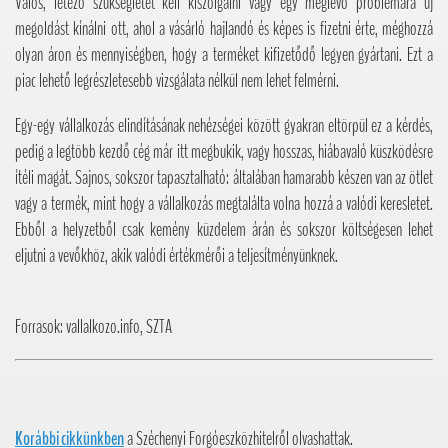
Valós, létező szükségletet kell kiszolgálni vagy egy meglévő problémára új
megoldást kínálni ott, ahol a vásárló hajlandó és képes is fizetni érte, méghozzá
olyan áron és mennyiségben, hogy a terméket kifizetődő legyen gyártani. Ezt a
piac lehető legrészletesebb vizsgálata nélkül nem lehet felmérni.
Egy-egy vállalkozás elindításának nehézségei között gyakran eltörpül ez a kérdés,
pedig a legtöbb kezdő cég már itt megbukik, vagy hosszas, hiábavaló küszködésre
ítéli magát. Sajnos, sokszor tapasztalható: általában hamarabb készen van az ötlet
vagy a termék, mint hogy a vállalkozás megtalálta volna hozzá a valódi keresletet.
Ebből a helyzetből csak kemény küzdelem árán és sokszor költségesen lehet
eljutni a vevőkhöz, akik valódi értékmérői a teljesítményünknek.
Forrasok: vallalkozo.info, SZTA
Korábbi cikkünkben
a Széchenyi Forgóeszközhitelről olvashattak.