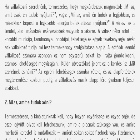
Ha vállalkozni szeretnénk, természetes, hogy megkérdezzük magunktól: „Mi az,
amit csak én tudok nyújtani?”, vagy: „Mi az, amit én tudok a legjobban, és
másokhoz képest a legkisebb energia-befektetéssel nyújtani?” A válasz az a
terület, ahol másoknál esélyesebbek vagyunk a sikerre. A válasz néha adott –
korábbi munkája, tanulmányai, hobbijai, tehetsége és egyéb tevékenységei révén
sok vállalkozó tudja, mi lesz terméke vagy szolgáltatása alapja. A legtöbb leendő
vállalkozó számára azonban ez nem egyszerű; sokat kell rajta gondolkodni,
számos lehetőséget megvizsgálni. Külön útvesztőket jelent ez a kérdés is: „Mit
szeretnék csinálni?” Az egyéni lehetőségek számba vétele, és az alapfeltételek
megteremtése közben pedig a vállalkozás másik alappillére gyakran teljesen
elsikkad.
2. Mi az, amit el tudok adni?
Természetesen, a kínálatunknak kell, hogy legyen egyénisége és egyedisége, de
ezzel együtt olyat kell létrehoznunk, amire a piacnak szüksége van, és amire
mérhető kereslet is mutatkozik – amiért sokan sokat fizetnek vagy fizetnének.