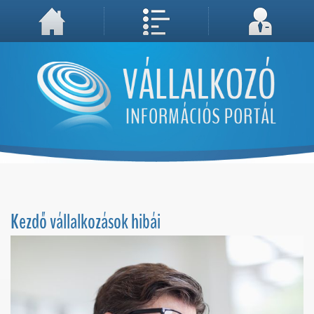
A weboldal használatával Ön elfogadja, hogy Cookie-kat (sütiket) tároljunk számítógépén. A sütik a weboldal megfelelő működéséhez
Megértettem, folytatás...
szükségesek!
Kezdő vállalkozások hibái