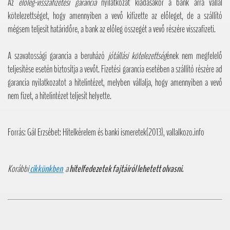
Az
előleg-visszafizetési garancia
nyilatkozat kiadásakor a bank arra vállal
kötelezettséget, hogy amennyiben a vevő kifizette az előleget, de a szállító
mégsem teljesít határidőre, a bank az előleg összegét a vevő részére visszafizeti.
A szavatossági garancia a beruházó
jótállási kötelezettség
ének nem megfelelő
teljesítése esetén biztosítja a vevőt. Fizetési garancia esetében a szállító részére ad
garancia nyilatkozatot a hitelintézet, melyben vállalja, hogy amennyiben a vevő
nem fizet, a hitelintézet teljesít helyette.
Forrás: Gál Erzsébet: Hitelkérelem és banki ismeretek(2013), vallalkozo.info
Korábbi
cikkünkben
a
hitelfedezetek fajtáiról lehetett olvasni.