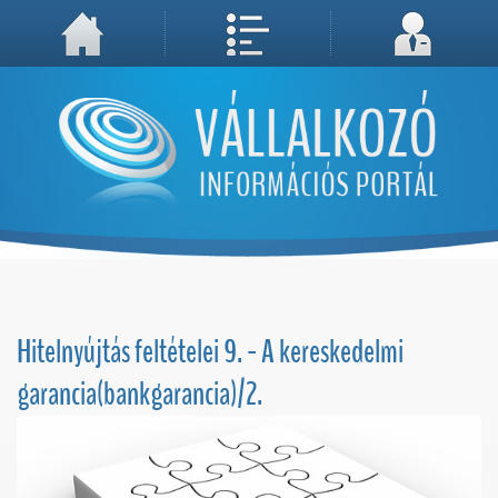
A weboldal használatával Ön elfogadja, hogy Cookie-kat (sütiket) tároljunk számítógépén. A sütik a weboldal megfelelő működéséhez
Megértettem, folytatás...
szükségesek!
Hitelnyújtás feltételei 9. - A kereskedelmi
garancia(bankgarancia)/2.