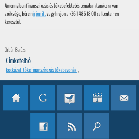
Amennyiben finanszírozás és tőkebefektetés témában tanácsra van
szüksége, kérem
írjon itt
vagy hívjon a +36 1 486 18 00 callcenter-en
keresztül.
Orbán Balázs
Címkefelhő
kockázati tőke finanszírozás tőkebevonás
,