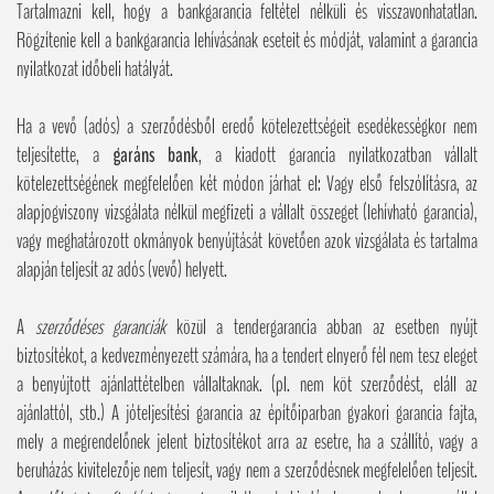
Tartalmazni kell, hogy a bankgarancia feltétel nélküli és visszavonhatatlan.
Rögzítenie kell a bankgarancia lehívásának eseteit és módját, valamint a garancia
nyilatkozat időbeli hatályát.
Ha a vevő (adós) a szerződésből eredő kötelezettségeit esedékességkor nem
teljesítette, a
garáns bank
, a kiadott garancia nyilatkozatban vállalt
kötelezettségének megfelelően két módon járhat el: Vagy első felszólításra, az
alapjogviszony vizsgálata nélkül megfizeti a vállalt összeget (lehívható garancia),
vagy meghatározott okmányok benyújtását követően azok vizsgálata és tartalma
alapján teljesít az adós (vevő) helyett.
A
szerződéses garanciák
közül a tendergarancia abban az esetben nyújt
biztosítékot, a kedvezményezett számára, ha a tendert elnyerő fél nem tesz eleget
a benyújtott ajánlattételben vállaltaknak. (pl. nem köt szerződést, eláll az
ajánlattól, stb.) A jóteljesítési garancia az építőiparban gyakori garancia fajta,
mely a megrendelőnek jelent biztosítékot arra az esetre, ha a szállító, vagy a
beruházás kivitelezője nem teljesít, vagy nem a szerződésnek megfelelően teljesít.