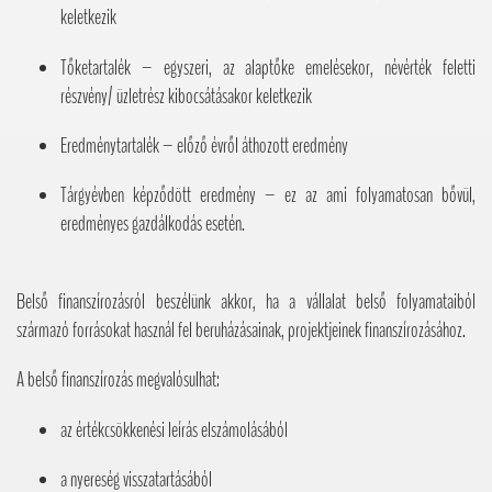
keletkezik
Tőketartalék – egyszeri, az alaptőke emelésekor, névérték feletti
részvény/ üzletrész kibocsátásakor keletkezik
Eredménytartalék – előző évről áthozott eredmény
Tárgyévben képződött eredmény – ez az ami folyamatosan bővül,
eredményes gazdálkodás esetén.
Belső finanszírozásról beszélünk akkor, ha a vállalat belső folyamataiból
származó forrásokat használ fel beruházásainak, projektjeinek finanszírozásához.
A belső finanszírozás megvalósulhat:
az értékcsökkenési leírás elszámolásából
a nyereség visszatartásából