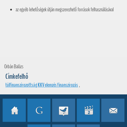
az egyéb lehetőségek útján megszerezhető források felhasználásával
Orbán Balázs
Címkefelhő
túlfinanszírozottság KKV elemzés finanszírozás
,