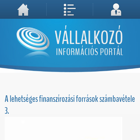
A weboldal használatával Ön elfogadja, hogy Cookie-kat (sütiket) tároljunk számítógépén. A sütik a weboldal megfelelő működéséhez
Megértettem, folytatás...
szükségesek!
A lehetséges finanszírozási források számbavétele
3.