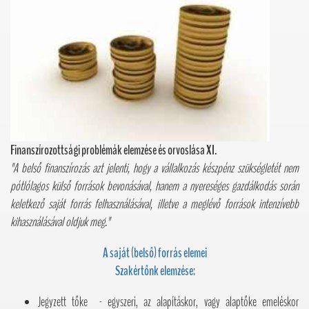
Finanszírozottsági problémák elemzése és orvoslása XI.
"A belső finanszírozás azt jelenti, hogy a vállalkozás készpénz szükségletét nem
pótlólagos külső források bevonásával, hanem a nyereséges gazdálkodás során
keletkező saját forrás felhasználásával, illetve a meglévő források intenzívebb
kihasználásával oldjuk meg."
A saját (belső) forrás elemei
Szakértőnk elemzése:
Jegyzett tőke - egyszeri, az alapításkor, vagy alaptőke emeléskor