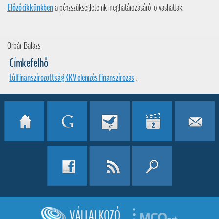
Előző cikkünkben
a pénzszükségleteink meghatározásáról olvashattak.
Orbán Balázs
Címkefelhő
túlfinanszírozottság KKV elemzés finanszírozás
,