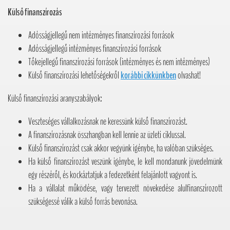
Külső finanszírozás
Adósságjellegű nem intézményes finanszírozási források
Adósságjellegű intézményes finanszírozási források
Tőkejellegű finanszírozási források (intézményes és nem intézményes)
Külső finanszírozási lehetőségekről
korábbi cikkünkben
olvashat!
Külső finanszírozási aranyszabályok:
Veszteséges vállalkozásnak ne keressünk külső finanszírozást.
A finanszírozásnak összhangban kell lennie az üzleti ciklussal.
Külső finanszírozást csak akkor vegyünk igénybe, ha valóban szükséges.
Ha külső finanszírozást veszünk igénybe, le kell mondanunk jövedelmünk
egy részéről, és kockáztatjuk a fedezetként felajánlott vagyont is.
Ha a vállalat működése, vagy tervezett növekedése alulfinanszírozott
szükségessé válik a külső forrás bevonása.