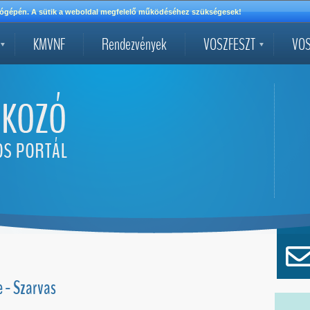
mítógépén. A sütik a weboldal megfelelő működéséhez szükségesek!
KMVNF
Rendezvények
VOSZFESZT
VOS
e - Szarvas