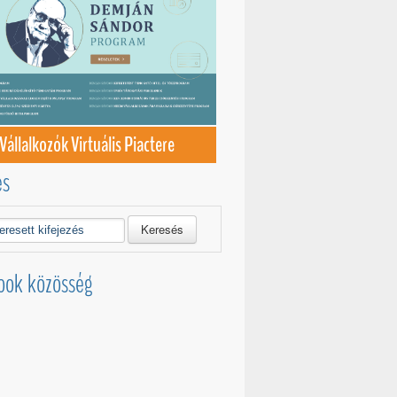
Vállalkozók Virtuális Piactere
és
Keresés
ook közösség