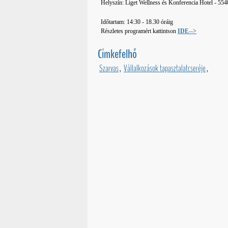
Helyszín: Liget Wellness és Konferencia Hotel - 5540
Időtartam: 14:30 - 18.30 óráig
Részletes programért kattintson
IDE-->
Címkefelhő
Szarvas
,
Vállalkozások tapasztalatcseréje
,