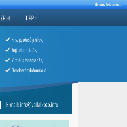
Értem, folytatás...
ZPort
TIPP
Friss gazdasági hírek,
Jogi információk,
Virtuális tanácsadás,
Rendezvényinformáció
E-mail: info@vallalkozo.info