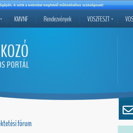
mítógépén. A sütik a weboldal megfelelő működéséhez szükségesek!
KMVNF
Rendezvények
VOSZFESZT
VOS
ektetési fórum