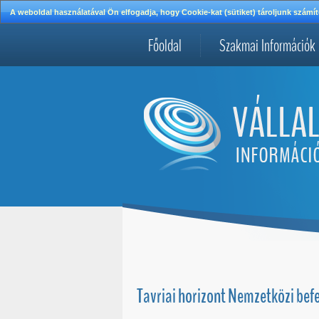
A weboldal használatával Ön elfogadja, hogy Cookie-kat (sütiket) tároljunk szá
Főoldal
Szakmai Információk
Tavriai horizont Nemzetközi bef