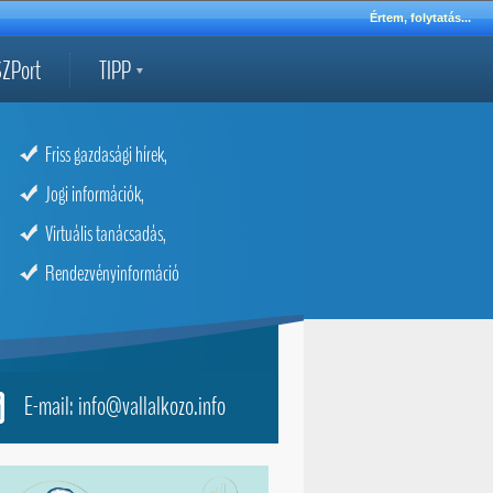
Értem, folytatás...
ZPort
TIPP
Friss gazdasági hírek,
Jogi információk,
Virtuális tanácsadás,
Rendezvényinformáció
E-mail: info@vallalkozo.info