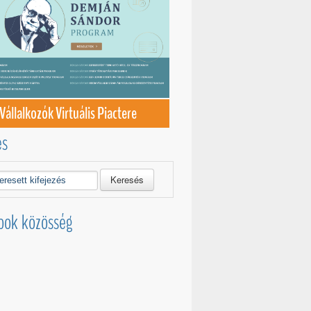
Vállalkozók Virtuális Piactere
és
Keresés
ook közösség