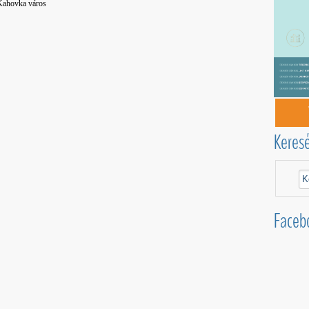
 Kahovka város
Keres
Faceb