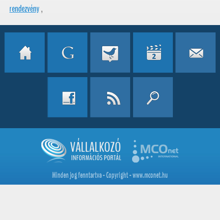
rendezvény
,
Minden jog fenntartva - Copyright - www.mconet.hu