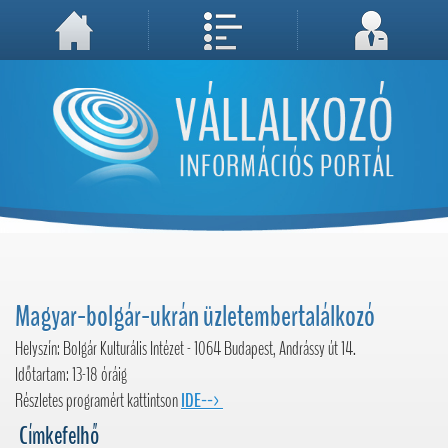
A weboldal használatával Ön elfogadja, hogy Cookie-kat (sütiket) tároljunk számítógépén. A sütik a weboldal megfelelő működéséhez
Megértettem, folytatás...
szükségesek!
Magyar-bolgár-ukrán üzletembertalálkozó
Helyszín: Bolgár Kulturális Intézet - 1064 Budapest, Andrássy út 14.
Időtartam: 13-18 óráig
Részletes programért kattintson
IDE-->
Címkefelhő