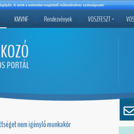
mítógépén. A sütik a weboldal megfelelő működéséhez szükségesek!
KMVNF
Rendezvények
VOSZFESZT
VOS
ttséget nem igénylő munkakör