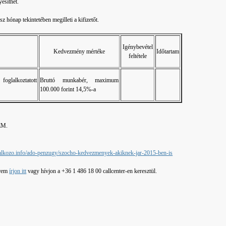
esíthet.
 hónap tekintetében megilleti a kifizetőt.
Igénybevétel
Kedvezmény mértéke
Időtartam
feltétele
glalkoztatott
Bruttó munkabér, maximum
100.000 forint 14,5%-a
NEM.
lalkozo.info/ado-penzugy/szocho-kedvezmenyek-akiknek-jar-2015-ben-is
érem
írjon itt
vagy hívjon a +36 1 486 18 00 callcenter-en keresztül.