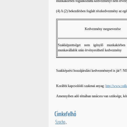
munkakörben foglalkoztatta kedvezményt nem érvény
(4) A (2) bekezdésben foglalt részkedvezmény az egész
Kedvezmény megnevezése
Szakképzettséget nem igénylő munkakörben fo
munkavállalók után érvényesíthető kedvezmény
Szakképzési hozzájárulási kedvezménnyel is jár?: 
Korábbi kapcsolódó szakmai anyag:
http://www.val
Amennyiben adó témában tanácsra van szüksége, k
Címkefelhő
Szocho
,