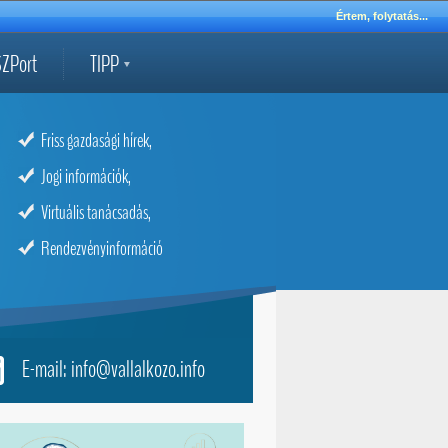
Értem, folytatás...
ZPort
TIPP
Friss gazdasági hírek,
Jogi információk,
Virtuális tanácsadás,
Rendezvényinformáció
E-mail: info@vallalkozo.info