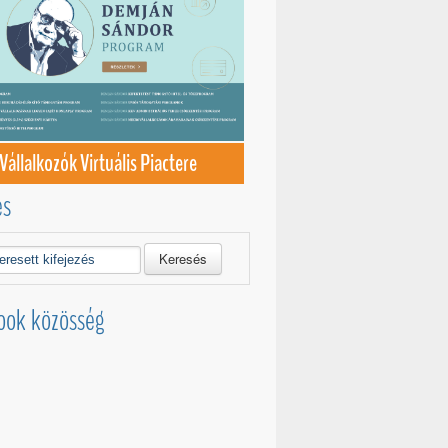
Vállalkozók Virtuális Piactere
és
Keresés
ook közösség