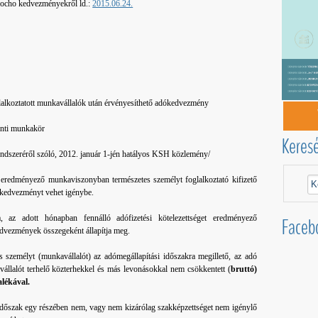
zocho kedvezményekről ld.:
2015.06.24.
alkoztatott munkavállalók után érvényesíthető adókedvezmény
inti munkakör
Keres
dszeréről szóló, 2012. január 1-jén hatályos KSH közlemény/
t eredményező munkaviszonyban természetes személyt foglalkoztató kifizető
dókedvezményt vehet igénybe.
 az adott hónapban fennálló adófizetési kötelezettséget eredményező
Faceb
dvezmények összegeként állapítja meg.
 személyt (munkavállalót) az adómegállapítási időszakra megillető, az adó
vállalót terhelő közterhekkel és más levonásokkal nem csökkentett (
bruttó)
alékával.
si időszak egy részében nem, vagy nem kizárólag szakképzettséget nem igénylő