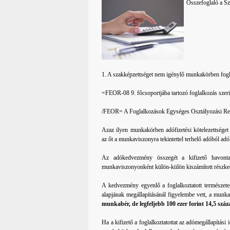
Összefoglaló a S
1. A szakképzettséget nem igénylő munkakörben fogl
=FEOR-08 9. főcsoportjába tartozó foglalkozás szer
/FEOR= A Foglalkozások Egységes Osztályozási Ren
Azaz ilyen munkakörben adófizetési kötelezettsége
az őt a munkaviszonyra tekintettel terhelő adóból a
Az adókedvezmény összegét a kifizető havonta,
munkaviszonyonként külön-külön kiszámított részke
A kedvezmény egyenlő a foglalkoztatott természetes
alapjának megállapításánál figyelembe vett, a munka
munkabér, de legfeljebb 100 ezer forint 14,5 száz
Ha a kifizető a foglalkoztatottat az adómegállapítá