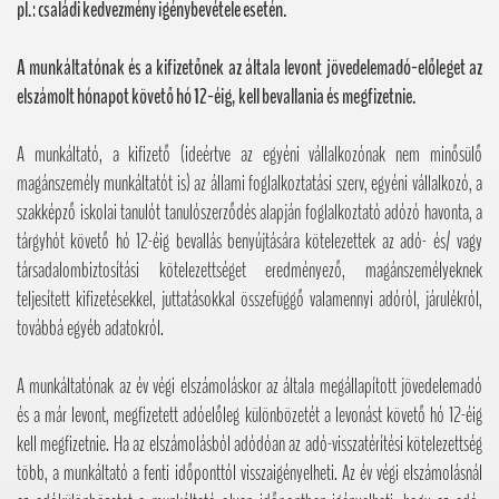
pl.: családi kedvezmény igénybevétele esetén.
A munkáltatónak és a kifizetőnek az általa levont
jövedelemadó-előleget az
elszámolt hónapot követő hó 12-éig, kell bevallania és megfizetnie.
A munkáltató, a kifizető (ideértve az egyéni vállalkozónak nem minősülő
magánszemély munkáltatót is) az állami foglalkoztatási szerv, egyéni vállalkozó, a
szakképző iskolai tanulót tanulószerződés alapján foglalkoztató adózó havonta, a
tárgyhót követő hó 12-éig bevallás benyújtására kötelezettek az adó- és/ vagy
társadalombiztosítási kötelezettséget eredményező, magánszemélyeknek
teljesített kifizetésekkel, juttatásokkal összefüggő valamennyi adóról, járulékról,
továbbá egyéb adatokról.
A munkáltatónak az év végi elszámoláskor az általa megállapított jövedelemadó
és a már levont, megfizetett adóelőleg különbözetét a levonást követő hó 12-éig
kell megfizetnie. Ha az elszámolásból adódóan az adó-visszatérítési kötelezettség
több, a munkáltató a fenti időponttól visszaigényelheti. Az év végi elszámolásnál