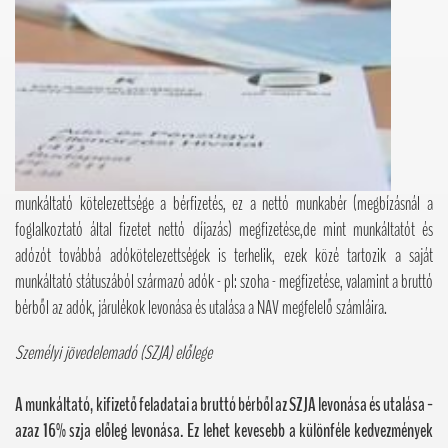
munkáltató kötelezettsége a bérfizetés, ez a nettó munkabér (megbízásnál a
foglalkoztató által fizetet nettó díjazás) megfizetése,de mint munkáltatót és
adózót továbbá adókötelezettségek is terhelik, ezek közé tartozik a saját
munkáltató státuszából származó adók - pl: szoha - megfizetése, valamint a bruttó
bérből az adók, járulékok levonása és utalása a NAV megfelelő számláira.
Személyi jövedelemadó (SZJA) el
ő
lege
A munkáltató, kifizető feladatai a bruttó bérből az SZJA levonása és utalása -
azaz 16% szja előleg levonása. Ez lehet kevesebb a különféle kedvezmények