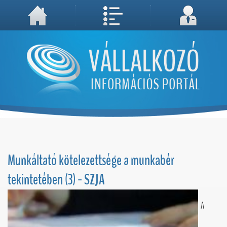
A weboldal használatával Ön elfogadja, hogy Cookie-kat (sütiket) tároljunk számítógépén. A sütik a weboldal megfelelő működéséhez
Megértettem, folytatás...
szükségesek!
Munkáltató kötelezettsége a munkabér
tekintetében (3) - SZJA
A