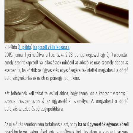
2. Példa (
1. példa
)
kapcsolt vállalkozásra
.
2015. január 1-jei hatállyal a Tao. tv. 4. § 23. pontja kiegészül egy új f) alponttal,
amely szerint kapcsolt vállalkozásnak minősül az adózó és más személy abban az
esetben is, ha köztük az ügyvezetés egyezőségére tekintettel megvalósul a döntő
befolyásgyakorlás az üzleti és pénzügyi politikára.
Két feltételnek kell tehát teljesülni ahhoz, hogy fennálljon a kapcsolt viszony: 1.
azonos (részben azonos) az ügyvezető(k) személye; 2. megvalósul a döntő
befolyás az üzleti és pénzügypolitikára.
Az új előírás azonban nem tartalmazza azt, hogy
ha az ügyvezetők egymás közeli
hozzátartozói,
akkor őket egy személynek kell tekinteni a kapcsolt viszony