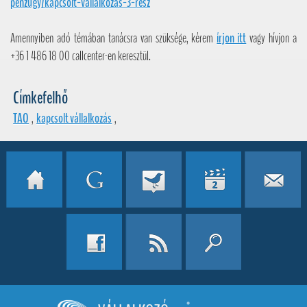
penzugy/kapcsolt-vallalkozas-3-resz
Amennyiben adó témában tanácsra van szüksége, kérem
írjon itt
vagy hívjon a
+36 1 486 18 00 callcenter-en keresztül.
Címkefelhő
TAO
,
kapcsolt vállalkozás
,