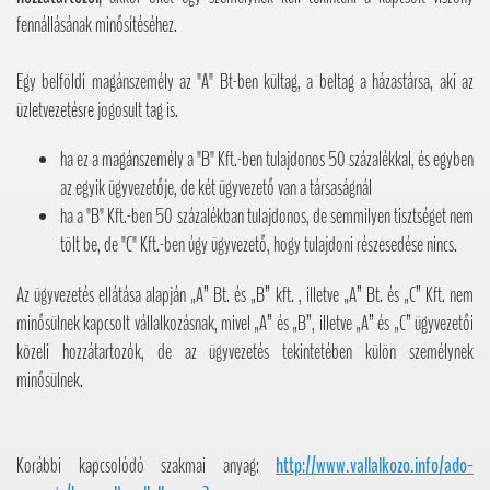
fennállásának minősítéséhez.
Egy belföldi magánszemély az "A" Bt-ben kültag, a beltag a házastársa, aki az
üzletvezetésre jogosult tag is.
ha ez a magánszemély a "B" Kft.-ben tulajdonos 50 százalékkal, és egyben
az egyik ügyvezetője, de két ügyvezető van a társaságnál
ha a "B" Kft.-ben 50 százalékban tulajdonos, de semmilyen tisztséget nem
tölt be, de "C" Kft.-ben úgy ügyvezető, hogy tulajdoni részesedése nincs.
Az ügyvezetés ellátása alapján „A” Bt. és „B” kft. , illetve „A” Bt. és „C” Kft. nem
minősülnek kapcsolt vállalkozásnak, mivel „A” és „B”, illetve „A” és „C” ügyvezetői
közeli hozzátartozók, de az ügyvezetés tekintetében külön személynek
minősülnek.
Korábbi kapcsolódó szakmai anyag:
http://www.vallalkozo.info/ado-