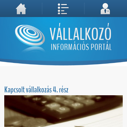
A weboldal használatával Ön elfogadja, hogy Cookie-kat (sütiket) tároljunk számítógépén. A sütik a weboldal megfelelő működéséhez
Megértettem, folytatás...
szükségesek!
Kapcsolt vállalkozás 4. rész