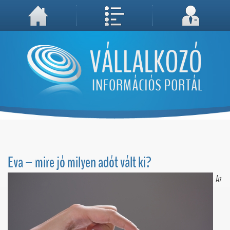
A weboldal használatával Ön elfogadja, hogy Cookie-kat (sütiket) tároljunk számítógépén. A sütik a weboldal megfelelő működéséhez
Megértettem, folytatás...
szükségesek!
Eva – mire jó milyen adót vált ki?
Az