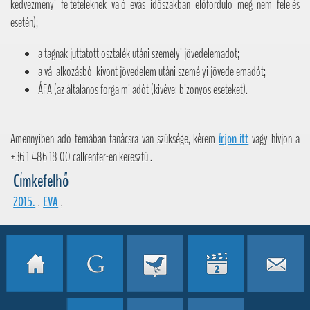
kedvezményi feltételeknek való evás időszakban előforduló meg nem felelés
esetén);
a tagnak juttatott osztalék utáni személyi jövedelemadót;
a vállalkozásból kivont jövedelem utáni személyi jövedelemadót;
ÁFA (az általános forgalmi adót (kivéve: bizonyos eseteket).
Amennyiben adó témában tanácsra van szüksége, kérem
írjon itt
vagy hívjon a
+36 1 486 18 00 callcenter-en keresztül.
Címkefelhő
2015.
,
EVA
,