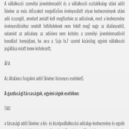
A vállalkozói személyi jövedelemadót és a vállalkozói osztalékalap utáni adót
(kivéve az evás időszakot megelőzően érvényesített olyan kedvezmények utáni
adó összegét, amelyet amiatt kell megfizetnie az adózónak, mert a kedvezmény
érvényesítéséhez rendelt feltételeknek nem felelt meg) vagy az átalányadót,
valamint az adóalany az adóévre nem köteles a személyi jövedelemadóról
bevallást benyújtani, ha arra a Szja tv.7 szerint kizárólag egyéni vállalkozói
jogállása miatt lenne kötelezett;
ÁFA
Az általános forgalmi adót (kivéve: bizonyos eseteket).
A gazdasági társaságok, egyéni cégek esetében:
TAO
a társasági adót (kivéve: a kis- és középvállalkozási adóalap-kedvezmény és egyéb