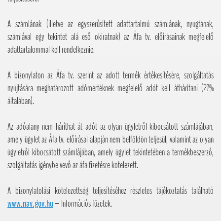
A számlának (illetve az egyszerűsített adattartalmú számlának, nyugtának,
számlával egy tekintet alá eső okiratnak) az Áfa tv. előírásainak megfelelő
adattartalommal kell rendelkeznie.
A bizonylaton az Áfa tv. szerint az adott termék értékesítésére, szolgáltatás
nyújtására meghatározott adómértéknek megfelelő adót kell áthárítani (27%
általában).
Az adóalany nem háríthat át adót az olyan ügyletről kibocsátott számlájában,
amely ügylet az Áfa tv. előírásai alapján nem belföldön teljesül, valamint az olyan
ügyletről kibocsátott számlájában, amely ügylet tekintetében a termékbeszerző,
szolgáltatás igénybe vevő az áfa fizetésre kötelezett.
A bizonylatolási kötelezettség teljesítéséhez részletes tájékoztatás található
www.nav.gov.hu
– Információs füzetek.