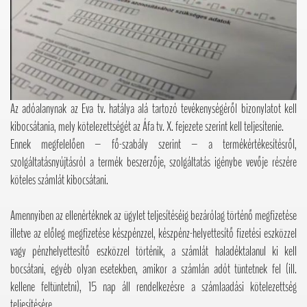
Az adóalanynak az Eva tv. hatálya alá tartozó tevékenységéről bizonylatot kell
kibocsátania, mely kötelezettségét az Áfa tv. X. fejezete szerint kell teljesítenie.
Ennek megfelelően – fő-szabály szerint – a termékértékesítésről,
szolgáltatásnyújtásról a termék beszerzője, szolgáltatás igénybe vevője részére
köteles számlát kibocsátani.
Amennyiben az ellenértéknek az ügylet teljesítéséig bezárólag történő megfizetése
illetve az előleg megfizetése készpénzzel, készpénz-helyettesítő fizetési eszközzel
vagy pénzhelyettesítő eszközzel történik, a számlát haladéktalanul ki kell
bocsátani, egyéb olyan esetekben, amikor a számlán adót tüntetnek fel (ill.
kellene feltüntetni), 15 nap áll rendelkezésre a számlaadási kötelezettség
teljesítésére.