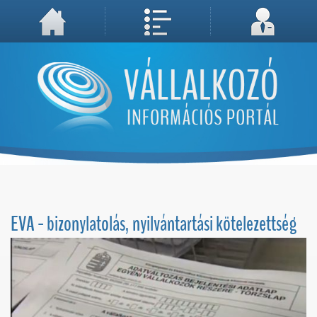
A weboldal használatával Ön elfogadja, hogy Cookie-kat (sütiket) tároljunk számítógépén. A sütik a weboldal megfelelő működéséhez
Megértettem, folytatás...
szükségesek!
EVA - bizonylatolás, nyilvántartási kötelezettség