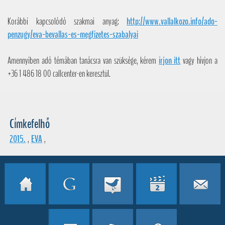
Korábbi kapcsolódó szakmai anyag:
http://www.vallalkozo.info/ado-
penzugy/eva-bevallas-es-megfizetes-szabalyai
Amennyiben adó témában tanácsra van szüksége, kérem
írjon itt
vagy hívjon a
+36 1 486 18 00 callcenter-en keresztül.
Címkefelhő
2015.
,
EVA
,