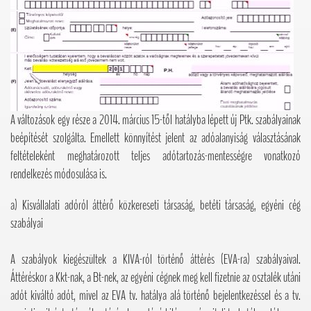
A változások egy része a 2014. március 15-től hatályba lépett új Ptk. szabályainak
beépítését szolgálta. Emellett könnyítést jelent az adóalanyiság választásának
feltételeként meghatározott teljes adótartozás-mentességre vonatkozó
rendelkezés módosulása is.
a) Kisvállalati adóról áttérő közkereseti társaság, betéti társaság, egyéni cég
szabályai
A szabályok kiegészültek a KIVA-ról történő áttérés (EVA-ra) szabályaival.
Áttéréskor a Kkt-nak, a Bt-nek, az egyéni cégnek meg kell fizetnie az osztalék utáni
adót kiváltó adót, mivel az EVA tv. hatálya alá történő bejelentkezéssel és a tv.