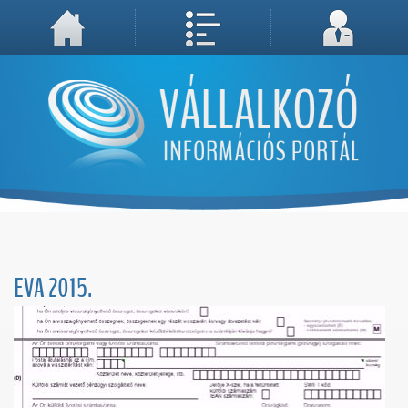
A weboldal használatával Ön elfogadja, hogy Cookie-kat (sütiket) tároljunk számítógépén. A sütik a weboldal megfelelő működéséhez
Megértettem, folytatás...
szükségesek!
EVA 2015.