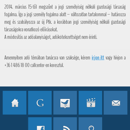
2014. március 15-től megszűnt a jogi személyiség nélküli gazdasági társaság
fogalma. Így a jogi személy fogalma alatt – változatlan tartalommal – határozza
meg és szabályozza az új Ptk. a korábban jogi személyiség nélküli gazdasági
társaságokra vonatkozó előírásokat.
A módosítás az adóalanyiságot, adókötelezettséget nem érinti.
Amennyiben adó témában tanácsra van szüksége, kérem
írjon itt
vagy hívjon a
+36 1 486 18 00 callcenter-en keresztül.