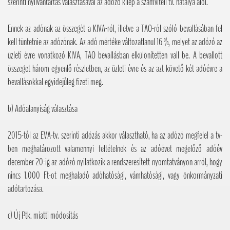
szerinti nyilvántartás választásával az adózó kilép a számviteli tv. hatálya alól.
Ennek az adónak az összegét a KIVA-ról, illetve a TAO-ról szóló bevallásában fel
kell tüntetnie az adózónak. Az adó mértéke változatlanul 16 %, melyet az adózó az
üzleti évre vonatkozó KIVA, TAO bevallásban elkülönítetten vall be. A bevallott
összeget három egyenlő részletben, az üzleti évre és az azt követő két adóévre a
bevallásokkal egyidejűleg fizeti meg.
b) Adóalanyiság választása
2015-től az EVA-tv. szerinti adózás akkor választható, ha az adózó megfelel a tv-
ben meghatározott valamennyi feltételnek és az adóévet megelőző adóév
december 20-ig az adózó nyilatkozik a rendszeresített nyomtatványon arról, hogy
nincs 1.000 Ft-ot meghaladó adóhatósági, vámhatósági, vagy önkormányzati
adótartozása.
c) Új Ptk. miatti módosítás