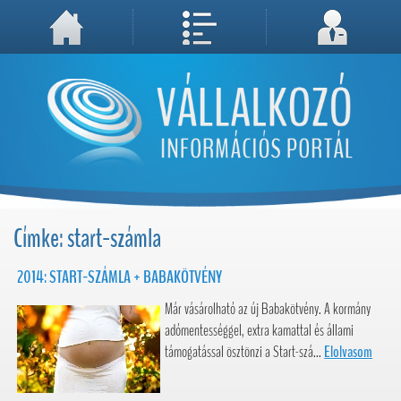
A weboldal használatával Ön elfogadja, hogy Cookie-kat (sütiket) tároljunk számítógépén. A sütik a weboldal megfelelő működéséhez
Megértettem, folytatás...
szükségesek!
Címke: start-számla
2014: START-SZÁMLA + BABAKÖTVÉNY
Már vásárolható az új Babakötvény. A kormány
adómentességgel, extra kamattal és állami
támogatással ösztönzi a Start-szá...
Elolvasom