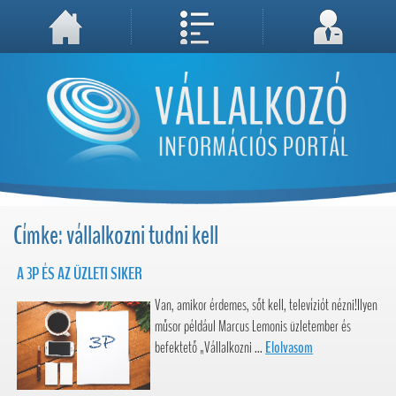
A weboldal használatával Ön elfogadja, hogy Cookie-kat (sütiket) tároljunk számítógépén. A sütik a weboldal megfelelő működéséhez
Megértettem, folytatás...
szükségesek!
Címke: vállalkozni tudni kell
A 3P ÉS AZ ÜZLETI SIKER
Van, amikor érdemes, sőt kell, televíziót nézni!Ilyen
műsor például Marcus Lemonis üzletember és
befektető „Vállalkozni ...
Elolvasom