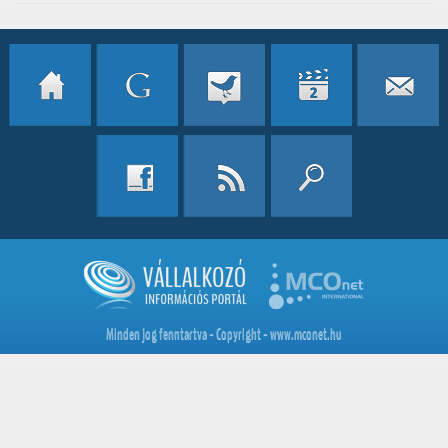
Minden jog fenntartva - Copyright - www.mconet.hu