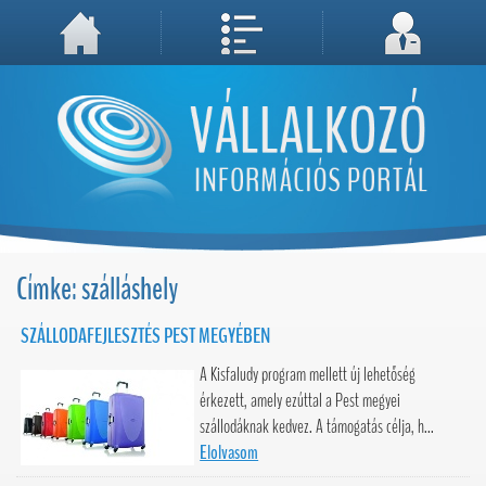
A weboldal használatával Ön elfogadja, hogy Cookie-kat (sütiket) tároljunk számítógépén. A sütik a weboldal megfelelő működéséhez
Megértettem, folytatás...
szükségesek!
Címke: szálláshely
SZÁLLODAFEJLESZTÉS PEST MEGYÉBEN
A Kisfaludy program mellett új lehetőség
érkezett, amely ezúttal a Pest megyei
szállodáknak kedvez. A támogatás célja, h...
Elolvasom