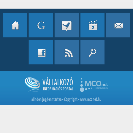
Minden jog fenntartva - Copyright - www.mconet.hu