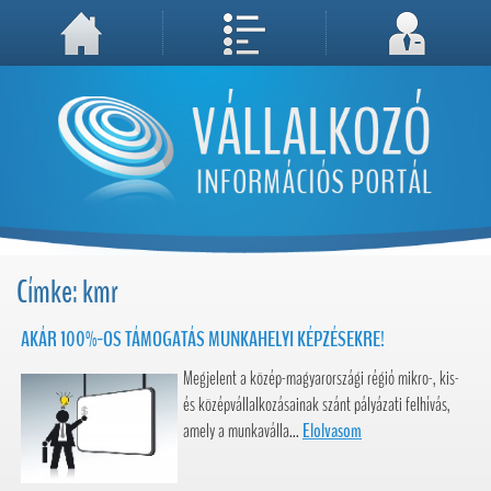
A weboldal használatával Ön elfogadja, hogy Cookie-kat (sütiket) tároljunk számítógépén. A sütik a weboldal megfelelő működéséhez
Megértettem, folytatás...
szükségesek!
Címke: kmr
AKÁR 100%-OS TÁMOGATÁS MUNKAHELYI KÉPZÉSEKRE!
Megjelent a közép-magyarországi régió mikro-, kis-
és középvállalkozásainak szánt pályázati felhívás,
amely a munkaválla...
Elolvasom