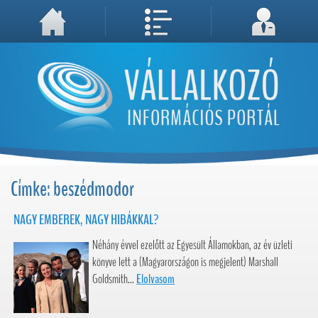
A weboldal használatával Ön elfogadja, hogy Cookie-kat (sütiket) tároljunk számítógépén. A sütik a weboldal megfelelő működéséhez
Megértettem, folytatás...
szükségesek!
Címke: beszédmodor
NAGY EMBEREK, NAGY HIBÁKKAL?
Néhány évvel ezelőtt az Egyesült Államokban, az év üzleti
könyve lett a (Magyarországon is megjelent) Marshall
Goldsmith...
Elolvasom