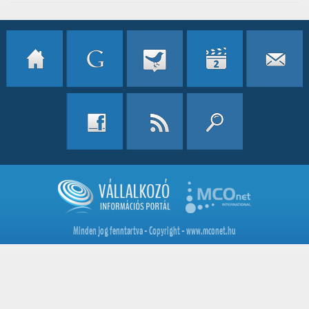
Minden jog fenntartva - Copyright - www.mconet.hu