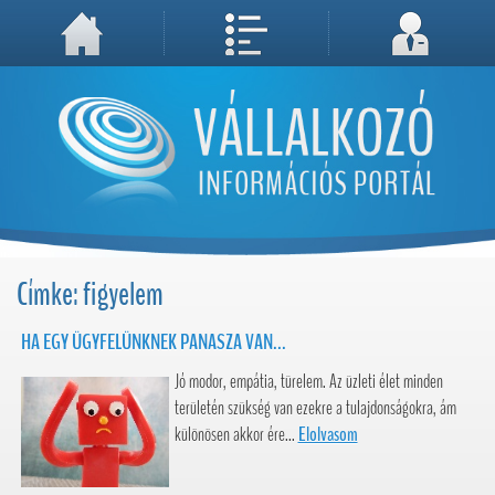
A weboldal használatával Ön elfogadja, hogy Cookie-kat (sütiket) tároljunk számítógépén. A sütik a weboldal megfelelő működéséhez
Megértettem, folytatás...
szükségesek!
Címke: figyelem
HA EGY ÜGYFELÜNKNEK PANASZA VAN...
Jó modor, empátia, türelem. Az üzleti élet minden
területén szükség van ezekre a tulajdonságokra, ám
különösen akkor ére...
Elolvasom