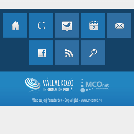
Minden jog fenntartva - Copyright - www.mconet.hu