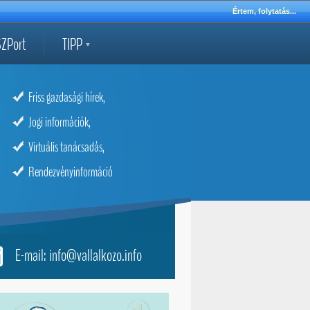
Értem, folytatás...
ZPort
TIPP
Friss gazdasági hírek,
Jogi információk,
Virtuális tanácsadás,
Rendezvényinformáció
E-mail: info@vallalkozo.info