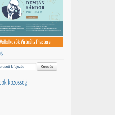
Vállalkozók Virtuális Piactere
és
Keresés
ook közösség