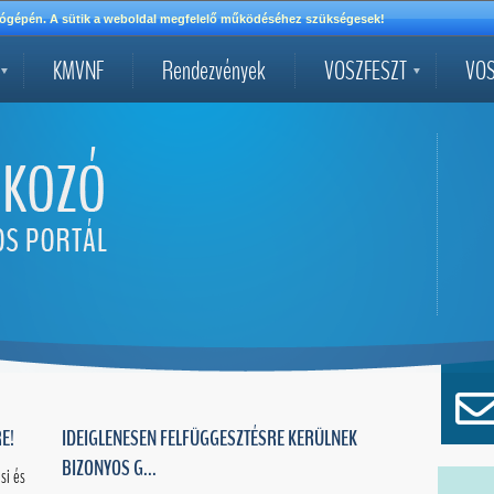
mítógépén. A sütik a weboldal megfelelő működéséhez szükségesek!
KMVNF
Rendezvények
VOSZFESZT
VOS
E!
IDEIGLENESEN FELFÜGGESZTÉSRE KERÜLNEK
BIZONYOS G...
si és