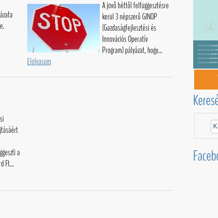
v
A jövő héttől felfüggesztésre
ázata
kerül 3 népszerű GINOP
e.
(Gazdaságfejlesztési és
Innovációs Operatív
Program) pályázat, hogy...
Elolvasom
Keres
si
tásáért
Faceb
ggeszti a
d Ft...