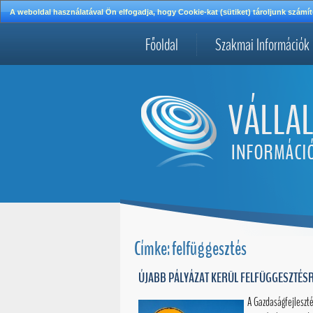
A weboldal használatával Ön elfogadja, hogy Cookie-kat (sütiket) tároljunk szá
Főoldal
Szakmai Információk
Címke: felfüggesztés
ÚJABB PÁLYÁZAT KERÜL FELFÜGGESZTÉSR
A Gazdaságfejleszté