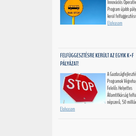
Innovációs Operatí
Program újabb pály
kerül felfüggesztésr
Elolvasom
FELFÜGGESZTÉSRE KERÜLT AZ EGYIK K+F
PÁLYÁZAT!
A Gazdaságfejleszté
Programok Végrehaj
Felelős Helyettes
Államtitkárság felfü
népszerű, 50 milliár
Elolvasom