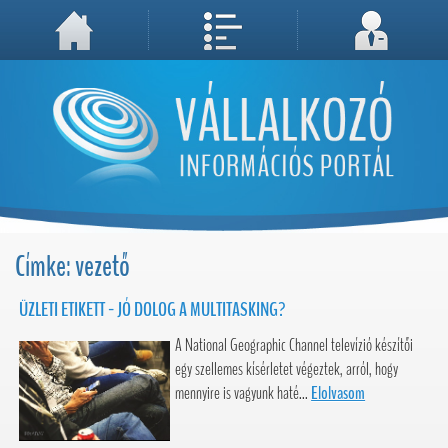
A weboldal használatával Ön elfogadja, hogy Cookie-kat (sütiket) tároljunk számítógépén. A sütik a weboldal megfelelő működéséhez
Megértettem, folytatás...
szükségesek!
Címke: vezető
ÜZLETI ETIKETT - JÓ DOLOG A MULTITASKING?
A National Geographic Channel televízió készítői
egy szellemes kísérletet végeztek, arról, hogy
mennyire is vagyunk haté...
Elolvasom