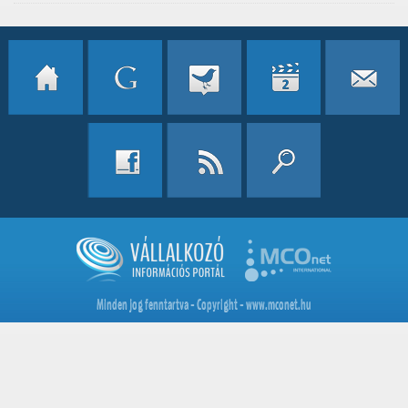
Minden jog fenntartva - Copyright - www.mconet.hu