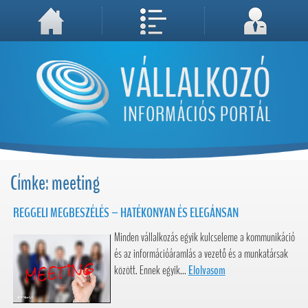
A weboldal használatával Ön elfogadja, hogy Cookie-kat (sütiket) tároljunk számítógépén. A sütik a weboldal megfelelő működéséhez
Megértettem, folytatás...
szükségesek!
Címke: meeting
REGGELI MEGBESZÉLÉS – HATÉKONYAN ÉS ELEGÁNSAN
Minden vállalkozás egyik kulcseleme a kommunikáció
és az információáramlás a vezető és a munkatársak
között. Ennek egyik...
Elolvasom