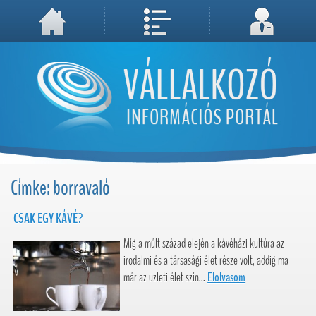
A weboldal használatával Ön elfogadja, hogy Cookie-kat (sütiket) tároljunk számítógépén. A sütik a weboldal megfelelő működéséhez
Megértettem, folytatás...
szükségesek!
Címke: borravaló
CSAK EGY KÁVÉ?
Míg a múlt század elején a kávéházi kultúra az
irodalmi és a társasági élet része volt, addig ma
már az üzleti élet szín...
Elolvasom