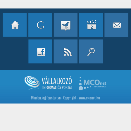
Minden jog fenntartva - Copyright - www.mconet.hu