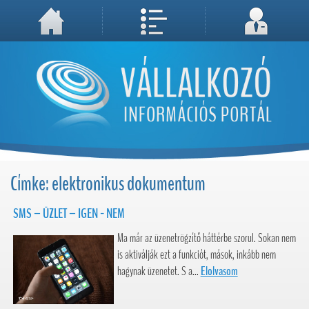
A weboldal használatával Ön elfogadja, hogy Cookie-kat (sütiket) tároljunk számítógépén. A sütik a weboldal megfelelő működéséhez
Megértettem, folytatás...
szükségesek!
Címke: elektronikus dokumentum
SMS – ÜZLET – IGEN - NEM
Ma már az üzenetrögzítő háttérbe szorul. Sokan nem
is aktiválják ezt a funkciót, mások, inkább nem
hagynak üzenetet. S a...
Elolvasom