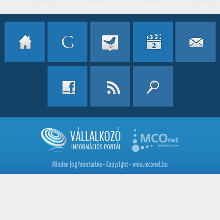
Minden jog fenntartva - Copyright - www.mconet.hu