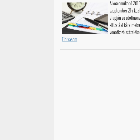
A közreműködő 2015
szeptember 21-i kö
alapján az utófinans
kifizetési kérelmekr
vonatkozó százalékos
Elolvasom