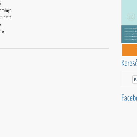
.
zleménye
zírozott
e
 é...
Keres
Faceb