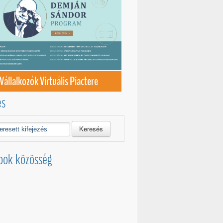
Vállalkozók Virtuális Piactere
és
Keresés
ook közösség