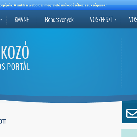
mítógépén. A sütik a weboldal megfelelő működéséhez szükségesek!
KMVNF
Rendezvények
VOSZFESZT
VOS
OTT