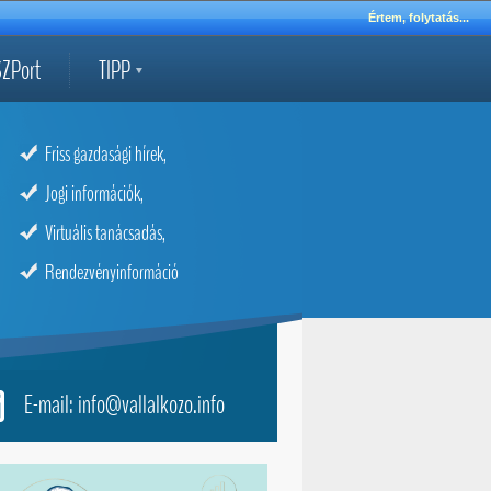
Értem, folytatás...
ZPort
TIPP
Friss gazdasági hírek,
Jogi információk,
Virtuális tanácsadás,
Rendezvényinformáció
E-mail: info@vallalkozo.info