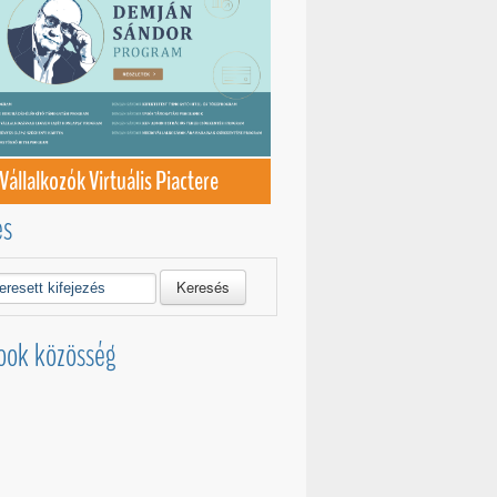
Vállalkozók Virtuális Piactere
és
Keresés
ook közösség