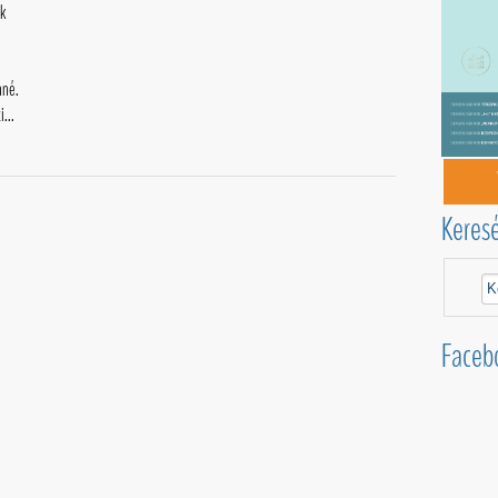
k
nné.
...
Keres
Faceb