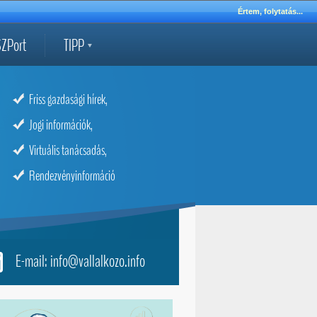
Értem, folytatás...
ZPort
TIPP
Friss gazdasági hírek,
Jogi információk,
Virtuális tanácsadás,
Rendezvényinformáció
E-mail: info@vallalkozo.info