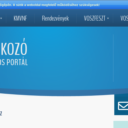
mítógépén. A sütik a weboldal megfelelő működéséhez szükségesek!
KMVNF
Rendezvények
VOSZFESZT
VOS
Z