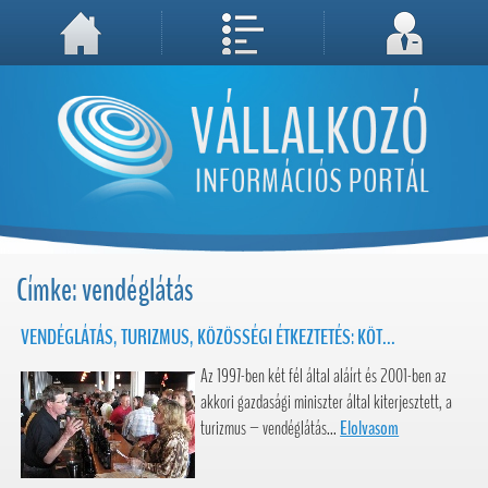
A weboldal használatával Ön elfogadja, hogy Cookie-kat (sütiket) tároljunk számítógépén. A sütik a weboldal megfelelő működéséhez
Megértettem, folytatás...
szükségesek!
Címke: vendéglátás
VENDÉGLÁTÁS, TURIZMUS, KÖZÖSSÉGI ÉTKEZTETÉS: KÖT...
Az 1997-ben két fél által aláírt és 2001-ben az
akkori gazdasági miniszter által kiterjesztett, a
turizmus – vendéglátás...
Elolvasom