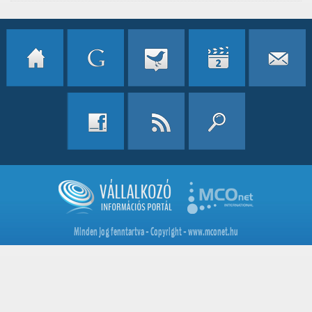
Minden jog fenntartva - Copyright - www.mconet.hu