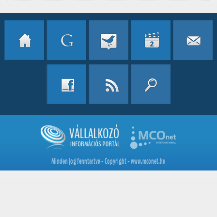
Minden jog fenntartva - Copyright - www.mconet.hu