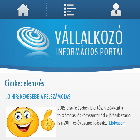
A weboldal használatával Ön elfogadja, hogy Cookie-kat (sütiket) tároljunk számítógépén. A sütik a weboldal megfelelő működéséhez
Megértettem, folytatás...
szükségesek!
Címke: elemzés
JÓ HÍR: KEVESEBB A FELSZÁMOLÁS
2015 első félévében jelentősen csökkent a
felszámolási és kényszertörlési eljárások száma
is a 2014-es év azonos időszak...
Elolvasom