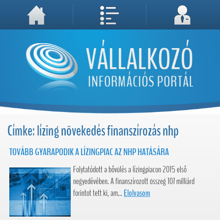
A weboldal használatával Ön elfogadja, hogy Cookie-kat (sütiket) tároljunk számítógépén. A sütik a weboldal megfelelő működéséhez
Megértettem, folytatás...
szükségesek!
Címke: lízing növekedés finanszírozás nhp
TOVÁBB GYARAPODIK A LÍZINGPIAC AZ NHP HATÁSÁRA
Folytatódott a bővülés a lízingpiacon 2015 első
negyedévében. A finanszírozott összeg 107 milliárd
forintot tett ki, am...
Elolvasom