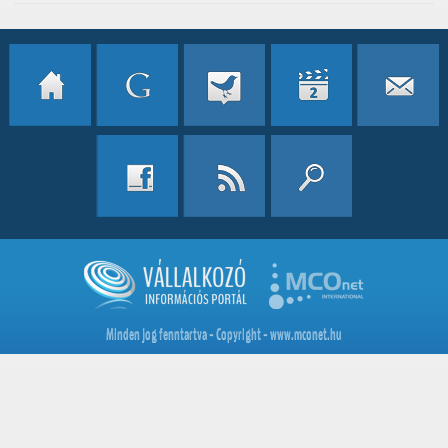
Minden jog fenntartva - Copyright - www.mconet.hu