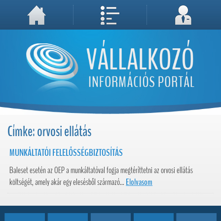
A weboldal használatával Ön elfogadja, hogy Cookie-kat (sütiket) tároljunk számítógépén. A sütik a weboldal megfelelő működéséhez
Megértettem, folytatás...
szükségesek!
Címke: orvosi ellátás
MUNKÁLTATÓI FELELŐSSÉGBIZTOSÍTÁS
Baleset esetén az OEP a munkáltatóval fogja megtéríttetni az orvosi ellátás
költségét, amely akár egy elesésből származó...
Elolvasom