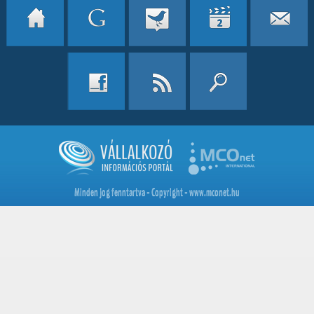
Minden jog fenntartva - Copyright - www.mconet.hu