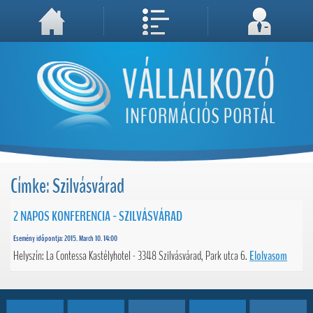
A weboldal használatával Ön elfogadja, hogy Cookie-kat (sütiket) tároljunk számítógépén. A sütik a weboldal megfelelő működéséhez
Megértettem, folytatás...
szükségesek!
Címke: Szilvásvárad
2 NAPOS KONFERENCIA - SZILVÁSVÁRAD
Esemény időpontja: 2015. March 10. 14:00
Helyszín: La Contessa Kastélyhotel - 3348 Szilvásvárad, Park utca 6.
Elolvasom