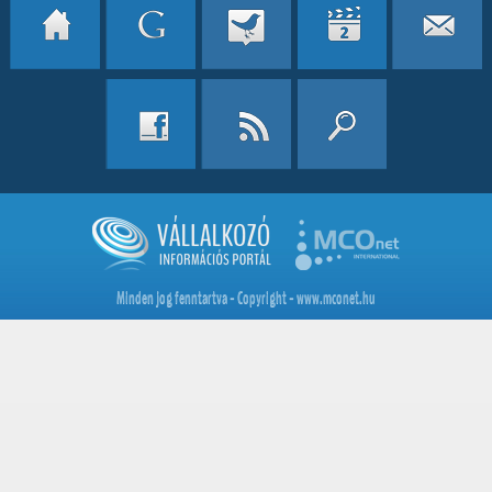
Minden jog fenntartva - Copyright - www.mconet.hu