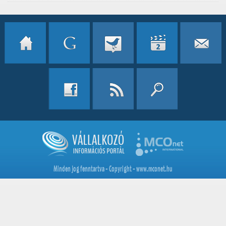
Minden jog fenntartva - Copyright - www.mconet.hu