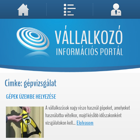
A weboldal használatával Ön elfogadja, hogy Cookie-kat (sütiket) tároljunk számítógépén. A sütik a weboldal megfelelő működéséhez
Megértettem, folytatás...
szükségesek!
Címke: gépvizsgálat
GÉPEK ÜZEMBE HELYEZÉSE
A vállalkozások nagy része használ gépeket, amelyeket
használatba vételkor, majd később időszakonként
vizsgálatokon kell...
Elolvasom