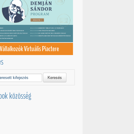
Vállalkozók Virtuális Piactere
és
Keresés
ook közösség