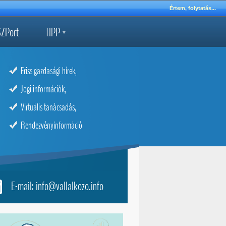
Értem, folytatás...
ZPort
TIPP
Friss gazdasági hírek,
Jogi információk,
Virtuális tanácsadás,
Rendezvényinformáció
E-mail: info@vallalkozo.info