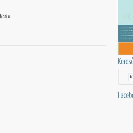
idai u.
Keres
Faceb