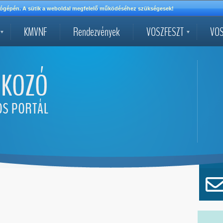
mítógépén. A sütik a weboldal megfelelő működéséhez szükségesek!
KMVNF
Rendezvények
VOSZFESZT
VOS