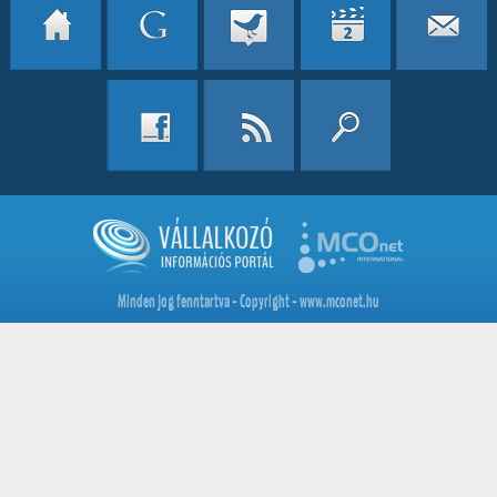
Minden jog fenntartva - Copyright - www.mconet.hu